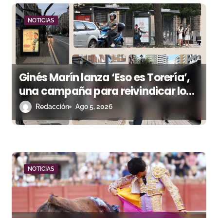
a
NOTICIAS
d
a
s
Ginés Marín lanza ‘Eso es Torería’,
una campaña para reivindicar los
valores del toreo más allá del ruedo
Redacción
Ago 5, 2026
NOTICIAS