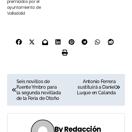
premiados por el
ayuntamiento de
Valladolid
N
Seis novillos de
Antonio Ferrera
Fuente Ymbro para
sustituirá a Daniel
a
la segunda novillada
Luque en Calanda
de la Feria de Otoño
v
e
g
By
Redacción