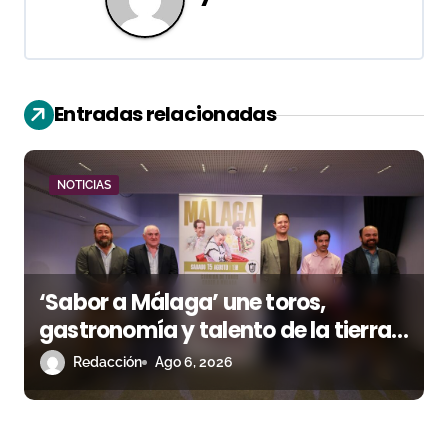
a
c
i
Entradas relacionadas
ó
n
NOTICIAS
d
e
‘Sabor a Málaga’ une toros,
e
gastronomía y talento de la tierra
n
en La Malagueta
Redacción
Ago 6, 2026
t
r