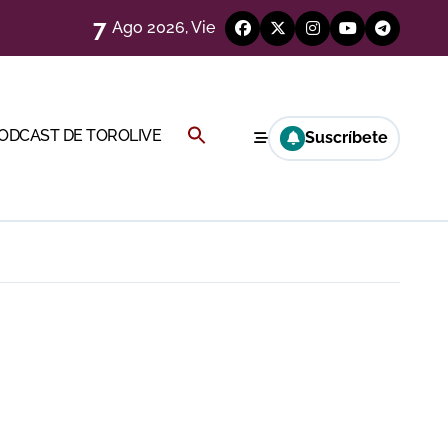
7
Ago 2026, Vie
Buscar:
PODCAST DE TOROLIVE
Suscríbete
a Rey
BOTÓN DE BÚSQUEDA
eren venir a esta feria»
ágenes)
ría esta noche