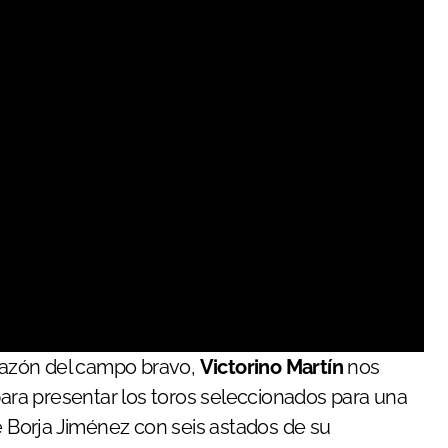
corazón del campo bravo,
Victorino Martín
nos
para presentar los toros seleccionados para una
de Borja Jiménez con seis astados de su