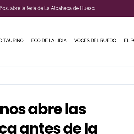
a con alicientes y marcado acento torista
tiembre de desafíos y variedad ganadera
 apuesta por los jóvenes con entradas desde un euro
O TAURINO
ECO DE LA LIDIA
VOCES DEL RUEDO
EL 
ma su temporada de figura y el palco niega el premio a Roc
lotito’ sobresale en una noche gris en Las Ventas
n el cuadro de honor de las Colombinas 2026
e de Tauroemoción en Huesca: «Todas las figuras del toreo qui
orino Martín para su regreso a Huesca trece años después (Im
 nos abre las
bre la corrida de seis rejoneadores en El Puerto de Santa Ma
ca antes de la