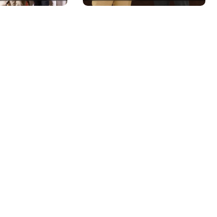
 Roca Rey
Málaga CF