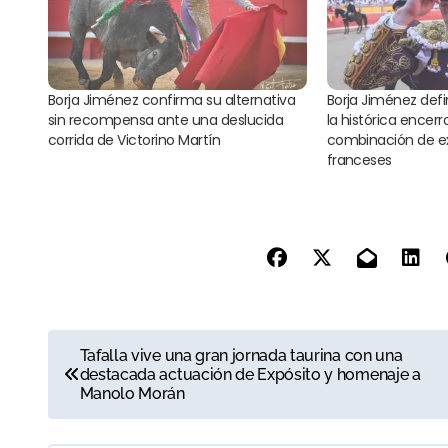
Borja Jiménez confirma su alternativa
Borja Jiménez defi
sin recompensa ante una deslucida
la histórica encer
corrida de Victorino Martín
combinación de ex
franceses
N
Tafalla vive una gran jornada taurina con una
destacada actuación de Expósito y homenaje a
a
Manolo Morán
v