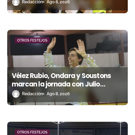
t
triunfal en Azuaga
Redacción
Ago 8, 2026
r
a
d
OTROS FESTEJOS
a
s
Vélez Rubio, Ondara y Soustons
marcan la jornada con Julio
Romero, Andy Cartagena y Hugo
Redacción
Ago 8, 2026
Tarbelli
OTROS FESTEJOS