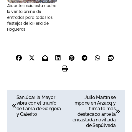
Alicante inicia esta noche
la venta online de
entradas para todos los
festejos de la Feria de
Hogueras
N
Sanlúcar la Mayor
Julio Martín se
vibra con el triunfo
impone en Arzacq y
a
de Lama de Góngora
firma lo más
y Calerito
destacado ante la
v
encastada novillada
de Sepúlveda
e