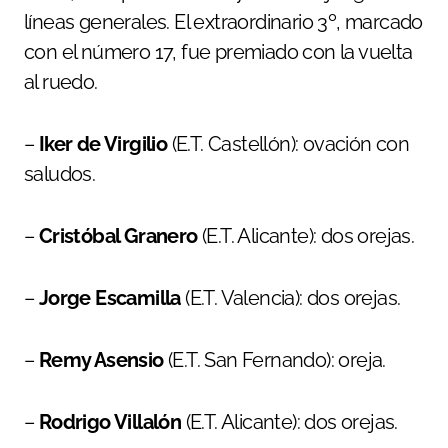
líneas generales. El extraordinario 3º, marcado
con el número 17, fue premiado con la vuelta
al ruedo.
–
Iker de Virgilio
(E.T. Castellón): ovación con
saludos.
–
Cristóbal Granero
(E.T. Alicante): dos orejas.
–
Jorge Escamilla
(E.T. Valencia): dos orejas.
–
Remy Asensio
(E.T. San Fernando): oreja.
–
Rodrigo Villalón
(E.T. Alicante): dos orejas.