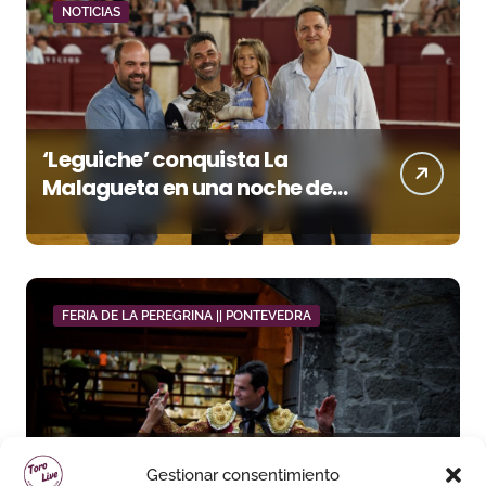
NOTICIAS
‘Leguiche’ conquista La
Malagueta en una noche de
recortes, emoción y gran
ambiente
FERIA DE LA PEREGRINA || PONTEVEDRA
Daniel Luque toma el mando
Gestionar consentimiento