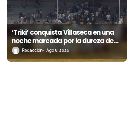
‘Triki’ conquista Villaseca en una
noche marcada por la dureza de
Monteviejo
Redacción
Ago 8, 2026