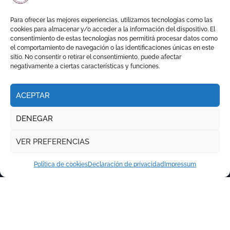
en Pontevedra con tres orejas
y una Puerta Grande de peso
Para ofrecer las mejores experiencias, utilizamos tecnologías como las
cookies para almacenar y/o acceder a la información del dispositivo. El
consentimiento de estas tecnologías nos permitirá procesar datos como
el comportamiento de navegación o las identificaciones únicas en este
sitio. No consentir o retirar el consentimiento, puede afectar
negativamente a ciertas características y funciones.
ACEPTAR
DENEGAR
VER PREFERENCIAS
Política de cookies
Declaración de privacidad
Impressum
Copyright © Todos los derechos reservados
|