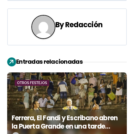
g
a
By
Redacción
c
i
ó
Entradas relacionadas
n
d
OTROS FESTEJOS
e
e
Ferrera, El Fandi y Escribano abren
n
la Puerta Grande en una tarde