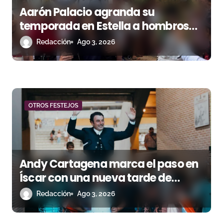
Aarón Palacio agranda su
temporada en Estella a hombros
junto a Guillermo Hermoso
Redacción
Ago 3, 2026
OTROS FESTEJOS
Andy Cartagena marca el paso en
Íscar con una nueva tarde de
triunfo
Redacción
Ago 3, 2026