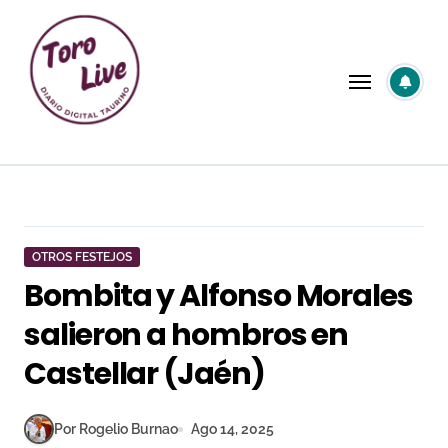
Saltar
al
contenido
OTROS FESTEJOS
Bombita y Alfonso Morales
salieron a hombros en
Castellar (Jaén)
Por Rogelio Burnao
Ago 14, 2025