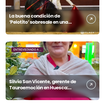
La buena condición de
‘Pelotito’ sobresale en una
noche gris en Las Ventas
ENTREVISTANDO A ...
Silvia San Vicente, gerente de
Tauroemoción en Huesca:
«Todas las figuras del toreo
quieren venir a esta feria»