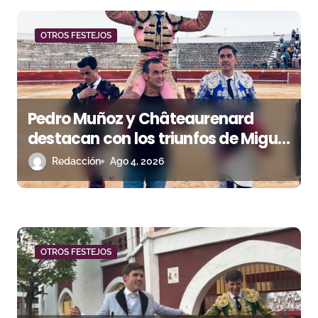
n
OTROS FESTEJOS
d
e
e
Pedro Muñoz y Châteaurenard
n
destacan con los triunfos de Miguel
Andrades e Ismael Martín
Redacción
Ago 4, 2026
t
r
a
d
OTROS FESTEJOS
a
s