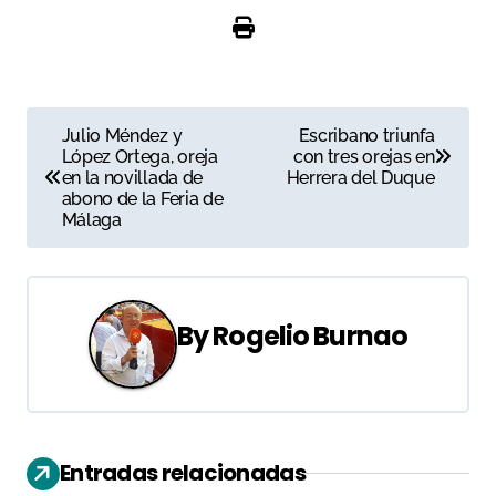
N
Julio Méndez y
Escribano triunfa
López Ortega, oreja
con tres orejas en
a
en la novillada de
Herrera del Duque
abono de la Feria de
v
Málaga
e
g
By
Rogelio Burnao
a
c
i
Entradas relacionadas
ó