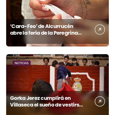
‘Cara-Feo’ de Alcurrucén
abre la feria de la Peregrina
en Pontevedra
NOTICIAS
Gorka Jerez cumplirá en
Villaseca el sueño de vestirse
de luces ante los suyos