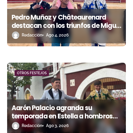
s
Pedro Muñoz y Châteaurenard
destacan con los triunfos de Miguel
Andrades e Ismael Martín
Redacción
Ago 4, 2026
OTROS FESTEJOS
Aarón Palacio agranda su
temporada en Estella a hombros
junto a Guillermo Hermoso
Redacción
Ago 3, 2026