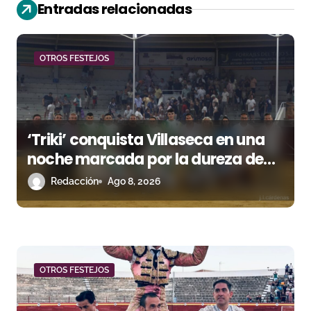
Entradas relacionadas
ó
n
OTROS FESTEJOS
d
e
e
‘Triki’ conquista Villaseca en una
n
noche marcada por la dureza de
Monteviejo
Redacción
Ago 8, 2026
t
r
a
d
OTROS FESTEJOS
a