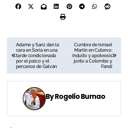
N
Adame y Sanz dan la
Cumbre de Ismael
cara en Soria en una
Martín en Cutervo:
a
tarde condicionada
Indulto y apoteosis
por el palco y el
junto a Colombo y
v
percance de Galván
Fandi
e
g
By
Rogelio Burnao
a
c
i