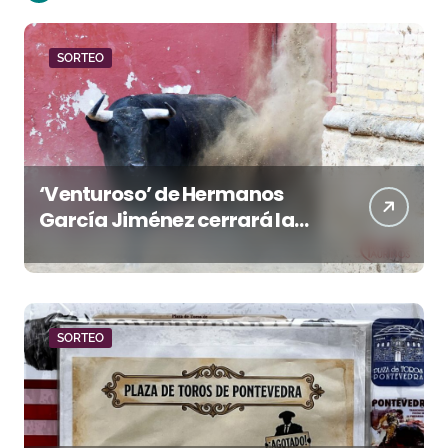
SORTEO
‘Venturoso’ de Hermanos
García Jiménez cerrará la
temporada de El Puerto
SORTEO