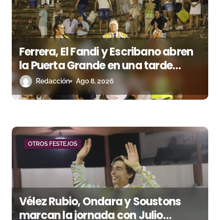
e
e
Ferrera, El Fandi y Escribano abren
n
la Puerta Grande en una tarde
t
triunfal en Azuaga
Redacción
Ago 8, 2026
r
a
d
OTROS FESTEJOS
a
s
Vélez Rubio, Ondara y Soustons
marcan la jornada con Julio