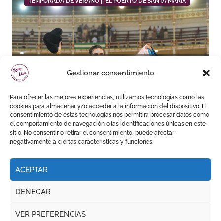
TEMPORADA DE VERANO || EL PUERTO DE SANTA MARÍA
Daniel Crespo reivindica su
Gestionar consentimiento
sitio con una gran faena y dos
orejas
Para ofrecer las mejores experiencias, utilizamos tecnologías como las
cookies para almacenar y/o acceder a la información del dispositivo. El
consentimiento de estas tecnologías nos permitirá procesar datos como
el comportamiento de navegación o las identificaciones únicas en este
sitio. No consentir o retirar el consentimiento, puede afectar
negativamente a ciertas características y funciones.
ACEPTAR
DENEGAR
VER PREFERENCIAS