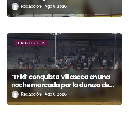
Romero, Andy Cartagena y Hugo
Redacción
Ago 8, 2026
Tarbelli
OTROS FESTEJOS
‘Triki’ conquista Villaseca en una
noche marcada por la dureza de
Monteviejo
Redacción
Ago 8, 2026