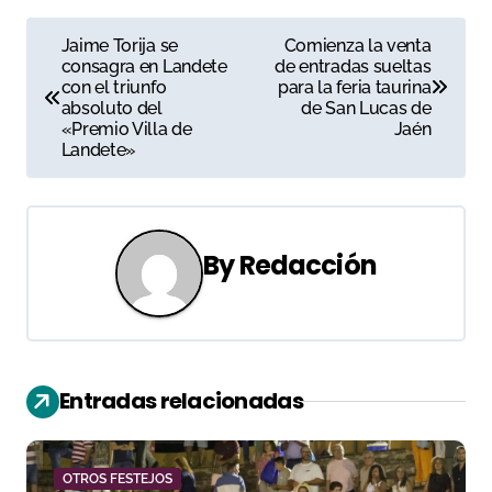
N
Jaime Torija se
Comienza la venta
consagra en Landete
de entradas sueltas
a
con el triunfo
para la feria taurina
absoluto del
de San Lucas de
v
«Premio Villa de
Jaén
Landete»
e
g
a
By
Redacción
c
i
ó
Entradas relacionadas
n
d
OTROS FESTEJOS