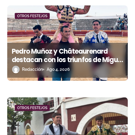
n
d
OTROS FESTEJOS
e
e
Pedro Muñoz y Châteaurenard
n
destacan con los triunfos de Miguel
t
Andrades e Ismael Martín
Redacción
Ago 4, 2026
r
a
d
OTROS FESTEJOS
a
s