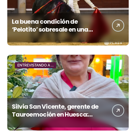
La buena condición de
‘Pelotito’ sobresale en una
noche gris en Las Ventas
ENTREVISTANDO A ...
Silvia San Vicente, gerente de
Tauroemoción en Huesca:
«Todas las figuras del toreo
quieren venir a esta feria»