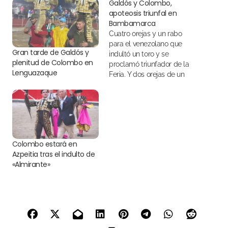
Galdós y Colombo,
apoteosis triunfal en
Bambamarca
Cuatro orejas y un rabo
para el venezolano que
Gran tarde de Galdós y
indultó un toro y se
plenitud de Colombo en
proclamó triunfador de la
Lenguazaque
Feria. Y dos orejas de un
toro para el peruano que
se llevó el premio a la
mejor faena
Colombo estará en
Azpeitia tras el indulto de
«Almirante»