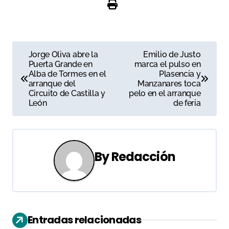
N
Jorge Oliva abre la
Emilio de Justo
Puerta Grande en
marca el pulso en
a
Alba de Tormes en el
Plasencia y
arranque del
Manzanares toca
v
Circuito de Castilla y
pelo en el arranque
León
de feria
e
g
a
By
Redacción
c
i
ó
Entradas relacionadas