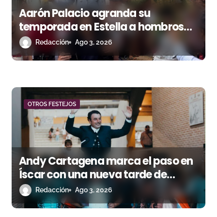
Aarón Palacio agranda su
temporada en Estella a hombros
junto a Guillermo Hermoso
Redacción
Ago 3, 2026
OTROS FESTEJOS
Andy Cartagena marca el paso en
Íscar con una nueva tarde de
triunfo
Redacción
Ago 3, 2026