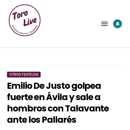
Saltar
al
contenido
OTROS FESTEJOS
Emilio De Justo golpea
fuerte en Ávila y sale a
hombros con Talavante
ante los Pallarés