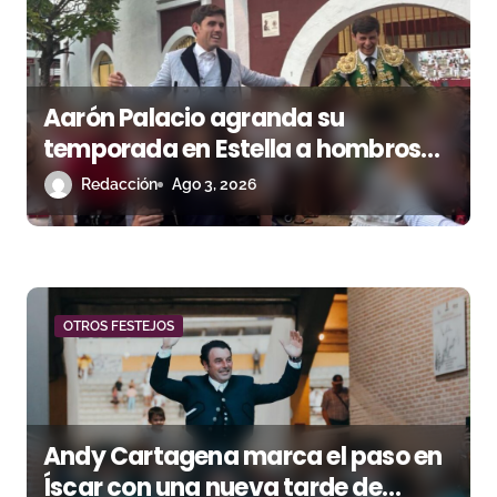
a
s
Aarón Palacio agranda su
temporada en Estella a hombros
junto a Guillermo Hermoso
Redacción
Ago 3, 2026
OTROS FESTEJOS
Andy Cartagena marca el paso en
Íscar con una nueva tarde de