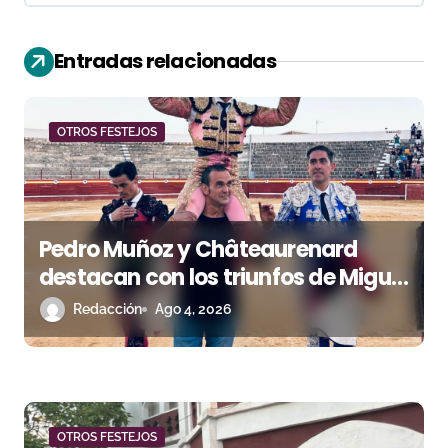
i
ó
Entradas relacionadas
n
d
OTROS FESTEJOS
e
e
Pedro Muñoz y Châteaurenard
n
destacan con los triunfos de Miguel
t
Andrades e Ismael Martín
Redacción
Ago 4, 2026
r
a
d
OTROS FESTEJOS