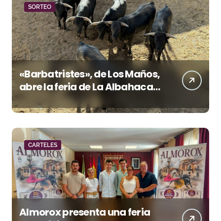
SORTEO
«Barbatristes», de Los Maños,
abre la feria de La Albahaca
de Huesca
CARTELES
Almorox presenta una feria