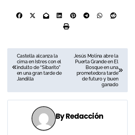
N
Castella alcanza la
Jesús Molina abre la
cima en Istres con el
Puerta Grande en El
a
indulto de “Sibarito”
Bosque en una
en una gran tarde de
prometedora tarde
v
Jandilla
de futuro y buen
ganado
e
g
a
By
Redacción
c