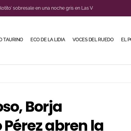
n el cuadro de honor de las Colombinas 2026
e de Tauroemoción en Huesca: «Todas las figuras del toreo qui
orino Martín para su regreso a Huesca trece años después (Im
O TAURINO
ECO DE LA LIDIA
VOCES DEL RUEDO
EL 
blanquiazul con descuentos y una corrida homenaje al Málag
illeros en una feria que vuelve a mirar al futuro
cigrande para Morante y Manzanares en Illumbe (Vídeo e imá
 Almendralejo para impulsar la corrida de la Piedad
, gastronomía y talento de la tierra en La Malagueta
so, Borja
ma su temporada de figura y el palco niega el premio a Roc
 Pérez abren la