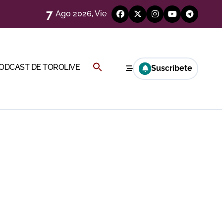
7
Ago 2026, Vie
eren venir a esta feria»
ágenes)
Buscar:
PODCAST DE TOROLIVE
Suscríbete
a CF
BOTÓN DE BÚSQUEDA
genes desde el campo)
a Rey