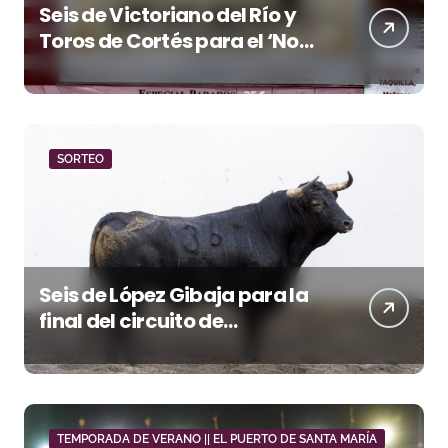
Seis de Victoriano del Río y
Toros de Cortés para el ‘No
Hay Localidades’ de esta
tarde en Pontevedra
SORTEO
Seis de López Gibaja para la
final del circuito de
novilladas de Andalucía en
Málaga
TEMPORADA DE VERANO || EL PUERTO DE SANTA MARÍA