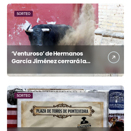
SORTEO
‘Venturoso’ de Hermanos
García Jiménez cerrará la
temporada de El Puerto
SORTEO