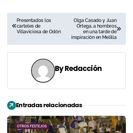
N
Presentados los
Olga Casado y Juan
carteles de
Ortega, a hombros
a
Villaviciosa de Odón
en una tarde de
inspiración en Melilla
v
e
g
By
Redacción
a
c
i
Entradas relacionadas
ó
n
OTROS FESTEJOS