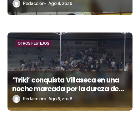
Romero, Andy Cartagena y Hugo
Redacción
Ago 8, 2026
Tarbelli
OTROS FESTEJOS
‘Triki’ conquista Villaseca en una
noche marcada por la dureza de
Monteviejo
Redacción
Ago 8, 2026