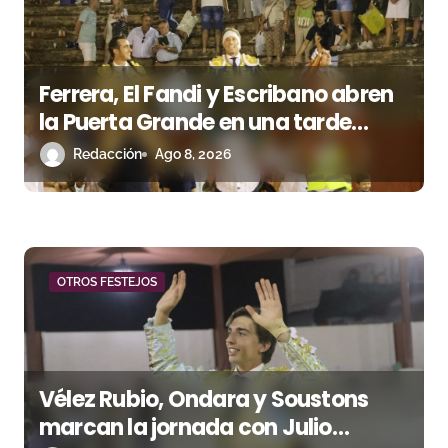
d
e
Ferrera, El Fandi y Escribano abren
e
la Puerta Grande en una tarde
n
triunfal en Azuaga
Redacción
Ago 8, 2026
t
r
a
OTROS FESTEJOS
d
a
s
Vélez Rubio, Ondara y Soustons
marcan la jornada con Julio