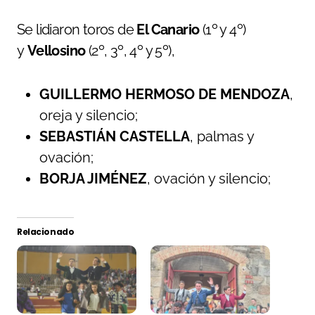
Se lidiaron toros de
El Canario
(1º y 4º)
y
Vellosino
(2º, 3º, 4º y 5º),
GUILLERMO HERMOSO
DE MENDOZA
,
oreja y silencio;
SEBASTIÁN CASTELLA
, palmas y
ovación;
BORJA JIMÉNEZ
, ovación y silencio;
Relacionado