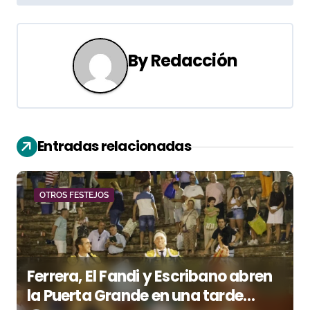
e
g
a
By
Redacción
c
i
ó
Entradas relacionadas
n
d
OTROS FESTEJOS
e
e
Ferrera, El Fandi y Escribano abren
n
la Puerta Grande en una tarde