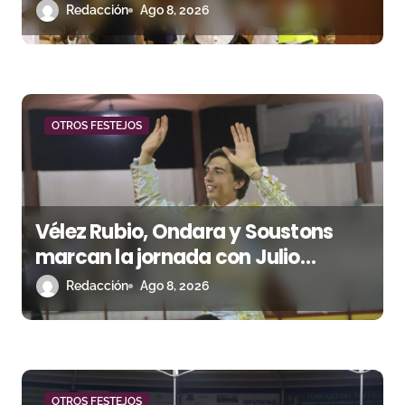
t
triunfal en Azuaga
Redacción
Ago 8, 2026
r
a
d
OTROS FESTEJOS
a
s
Vélez Rubio, Ondara y Soustons
marcan la jornada con Julio
Romero, Andy Cartagena y Hugo
Redacción
Ago 8, 2026
Tarbelli
OTROS FESTEJOS