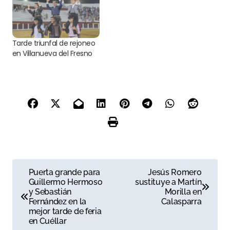
Tarde triunfal de rejoneo
en Villanueva del Fresno
N
Puerta grande para
Jesús Romero
Guillermo Hermoso
sustituye a Martín
a
y Sebastián
Morilla en
Fernández en la
Calasparra
v
mejor tarde de feria
en Cuéllar