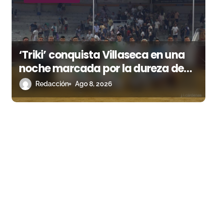
‘Triki’ conquista Villaseca en una
noche marcada por la dureza de
Monteviejo
Redacción
Ago 8, 2026