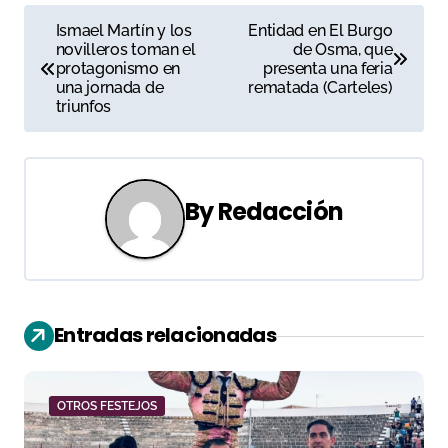
N
Ismael Martín y los
Entidad en El Burgo
novilleros toman el
de Osma, que
a
protagonismo en
presenta una feria
una jornada de
rematada (Carteles)
v
triunfos
e
g
By
Redacción
a
c
i
Entradas relacionadas
ó
n
OTROS FESTEJOS
d