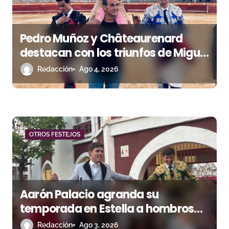
e
e
Pedro Muñoz y Châteaurenard
n
destacan con los triunfos de Miguel
Andrades e Ismael Martín
Redacción
Ago 4, 2026
t
r
a
d
OTROS FESTEJOS
a
s
Aarón Palacio agranda su
temporada en Estella a hombros
junto a Guillermo Hermoso
Redacción
Ago 3, 2026