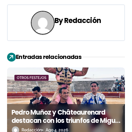
g
a
By
Redacción
c
i
ó
Entradas relacionadas
n
d
OTROS FESTEJOS
e
e
n
Pedro Muñoz y Châteaurenard
destacan con los triunfos de Miguel
t
Andrades e Ismael Martín
Redacción
Ago 4, 2026