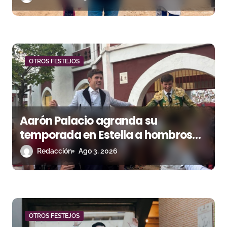
r
a
d
a
OTROS FESTEJOS
s
Aarón Palacio agranda su
temporada en Estella a hombros
junto a Guillermo Hermoso
Redacción
Ago 3, 2026
OTROS FESTEJOS