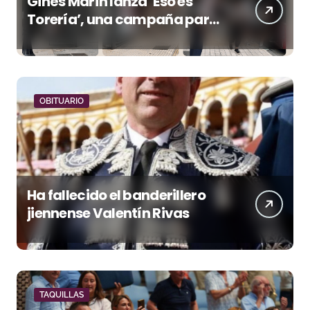
Ginés Marín lanza ‘Eso es
Torería’, una campaña para
reivindicar los valores del
toreo más allá del ruedo
OBITUARIO
Ha fallecido el banderillero
jiennense Valentín Rivas
TAQUILLAS