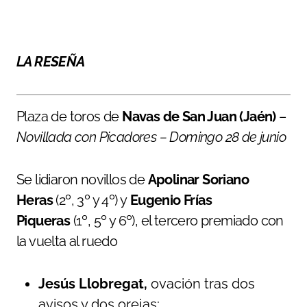
LA RESEÑA
Plaza de toros de
Navas de San Juan (Jaén)
–
Novillada con Picadores – Domingo 28 de junio
Se lidiaron novillos de
Apolinar Soriano
Heras
(2º, 3º y 4º) y
Eugenio Frías
Piqueras
(1º, 5º y 6º), el tercero premiado con
la vuelta al ruedo
Jesús Llobregat,
ovación tras dos
avisos y dos orejas;