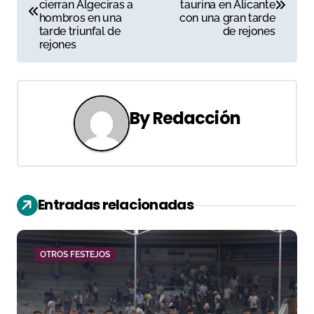
a
cierran Algeciras a
taurina en Alicante
hombros en una
con una gran tarde
v
tarde triunfal de
de rejones
rejones
e
g
a
By
Redacción
c
i
ó
Entradas relacionadas
n
d
OTROS FESTEJOS
e