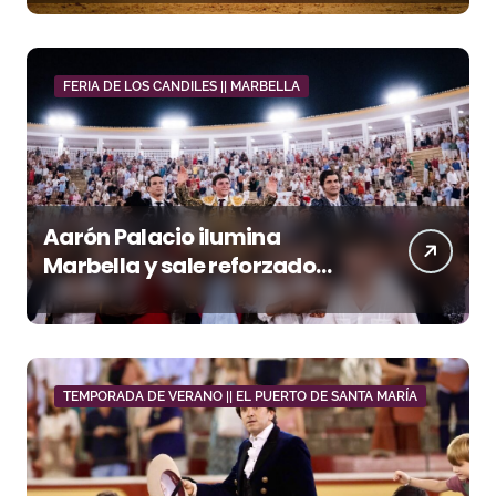
FERIA DE LOS CANDILES || MARBELLA
Aarón Palacio ilumina
Marbella y sale reforzado
junto a Manzanares y
Morante
TEMPORADA DE VERANO || EL PUERTO DE SANTA MARÍA