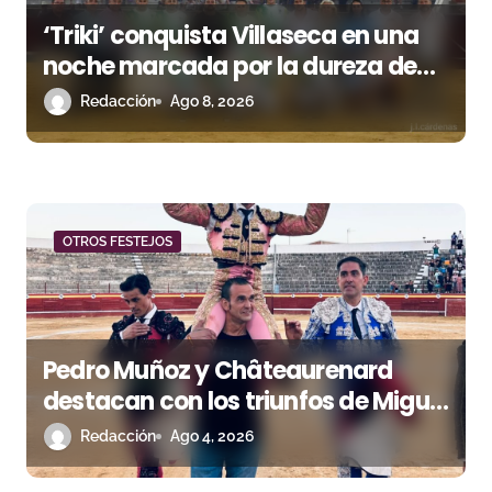
e
‘Triki’ conquista Villaseca en una
n
noche marcada por la dureza de
t
Monteviejo
Redacción
Ago 8, 2026
r
a
d
OTROS FESTEJOS
a
s
Pedro Muñoz y Châteaurenard
destacan con los triunfos de Miguel
Andrades e Ismael Martín
Redacción
Ago 4, 2026