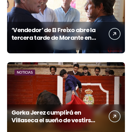
‘Vendedor’ de El Freixo abre la
tercera tarde de Morante en
la temporada portuense
NOTICIAS
Gorka Jerez cumplirá en
Villaseca el sueño de vestirse
de luces ante los suyos