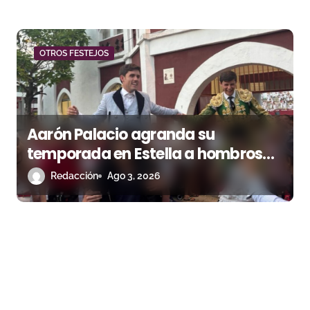
OTROS FESTEJOS
Aarón Palacio agranda su
temporada en Estella a hombros
junto a Guillermo Hermoso
Redacción
Ago 3, 2026