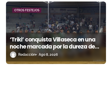
OTROS FESTEJOS
‘Triki’ conquista Villaseca en una
noche marcada por la dureza de
Monteviejo
Redacción
Ago 8, 2026