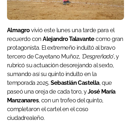
Almagro
vivió este lunes una tarde para el
recuerdo con
Alejandro Talavante
como gran
protagonista. El extremeño indultó al bravo
tercero de Cayetano Muñoz,
‘Desgreñado’
, y
rubricó su actuación desorejando al sexto,
sumando así su quinto indulto en la
temporada 2025.
Sebastián Castella
, que
paseó una oreja de cada toro, y
José María
Manzanares
, con un trofeo del quinto,
completaron el cartel en el coso
ciudadrealeño.