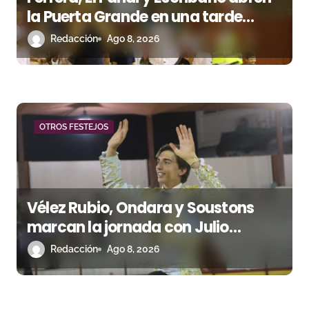
e
la Puerta Grande en una tarde
triunfal en Azuaga
n
Redacción
Ago 8, 2026
t
r
a
OTROS FESTEJOS
d
a
Vélez Rubio, Ondara y Soustons
s
marcan la jornada con Julio
Romero, Andy Cartagena y Hugo
Redacción
Ago 8, 2026
Tarbelli