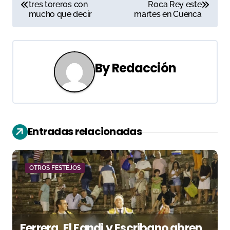
tres toreros con
Roca Rey este
a
mucho que decir
martes en Cuenca
v
e
By
Redacción
g
a
c
Entradas relacionadas
i
ó
OTROS FESTEJOS
n
d
e
Ferrera, El Fandi y Escribano abren