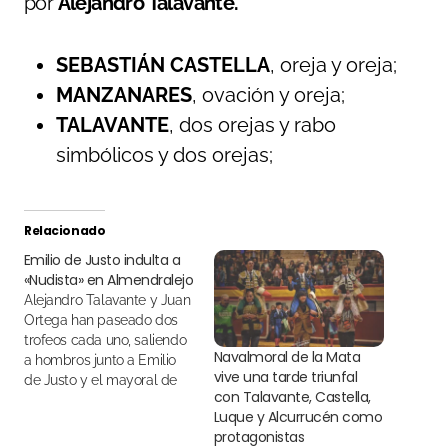
por
Alejandro Talavante.
SEBASTIÁN CASTELLA
, oreja y oreja;
MANZANARES
, ovación y oreja;
TALAVANTE
, dos orejas y rabo
simbólicos y dos orejas;
Relacionado
Emilio de Justo indulta a
«Nudista» en Almendralejo
Alejandro Talavante y Juan
Ortega han paseado dos
trofeos cada uno, saliendo
Navalmoral de la Mata
a hombros junto a Emilio
vive una tarde triunfal
de Justo y el mayoral de
con Talavante, Castella,
Juan Pedro Domecq
Luque y Alcurrucén como
protagonistas