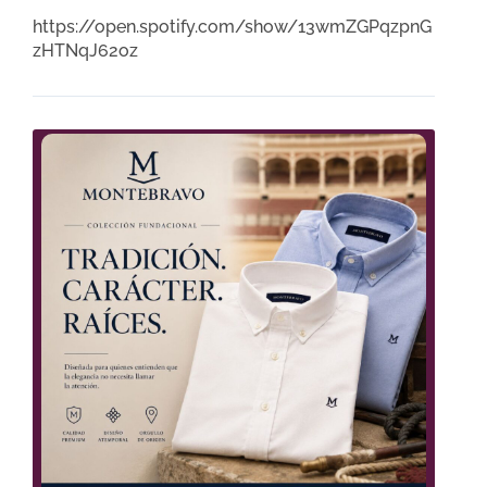
https://open.spotify.com/show/13wmZGPqzpnG
zHTNqJ62oz