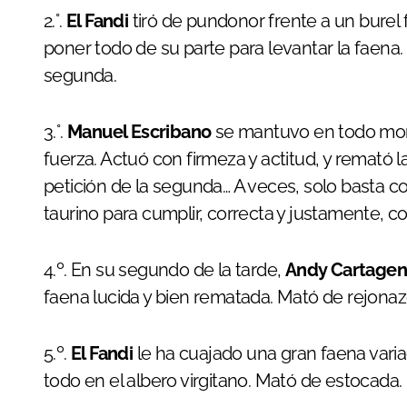
2.°.
El Fandi
tiró de pundonor frente a un burel
poner todo de su parte para levantar la faena.
segunda.
3.°.
Manuel Escribano
se mantuvo en todo mom
fuerza. Actuó con firmeza y actitud, y remató
petición de la segunda… A veces, solo basta c
taurino para cumplir, correcta y justamente, c
4.º. En su segundo de la tarde,
Andy Cartage
faena lucida y bien rematada. Mató de rejona
5.º.
El Fandi
le ha cuajado una gran faena vari
todo en el albero virgitano. Mató de estocada.