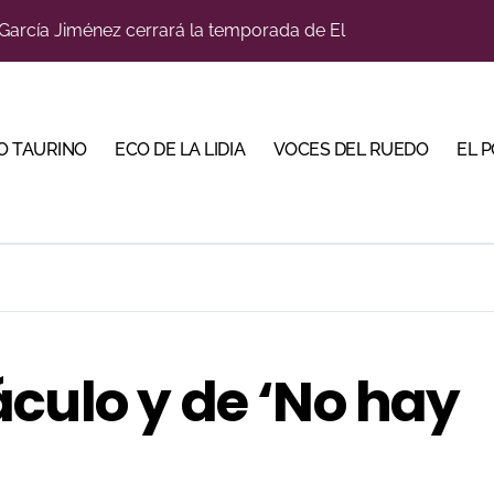
García Jiménez cerrará la temporada de El Puerto
u sitio con una gran faena y dos orejas
bjetivo: la Puerta Grande de Crespo y el aroma de Morante
O TAURINO
ECO DE LA LIDIA
VOCES DEL RUEDO
EL 
do en Pontevedra con tres orejas y una Puerta Grande de p
Malagueta en una noche de recortes, emoción y gran ambient
iva la cuenta atrás de su feria con la renovación de abonos
ano abren la Puerta Grande en una tarde triunfal en Azuaga
ombros en el primer festejo de “La Almendra de Plata” de la F
culo y de ‘No hay
ustons marcan la jornada con Julio Romero, Andy Cartagena 
la venta física para una de sus grandes citas del verano