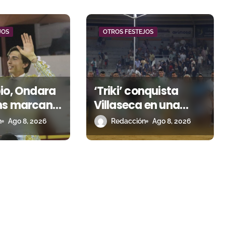
JOS
OTROS FESTEJOS
io, Ondara
‘Triki’ conquista
ns marcan
Villaseca en una
a con Julio
noche marcada por
n
Ago 8, 2026
Redacción
Ago 8, 2026
Andy
la dureza de
a y Hugo
Monteviejo