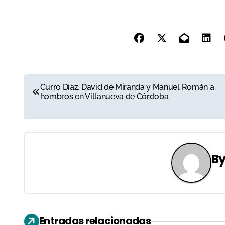
N
Curro Díaz, David de Miranda y Manuel Román a
hombros en Villanueva de Córdoba
a
v
e
B
g
a
c
Entradas relacionadas