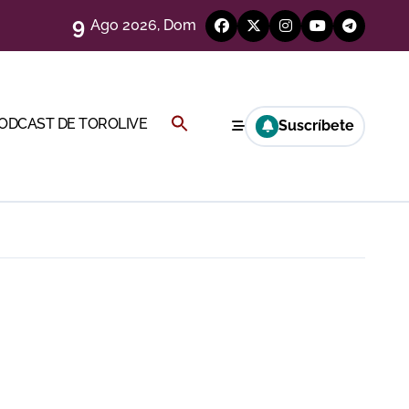
9
Ago 2026, Dom
Buscar:
PODCAST DE TOROLIVE
Suscríbete
eso
BOTÓN DE BÚSQUEDA
e
eria de Gor
y Hugo Tarbelli