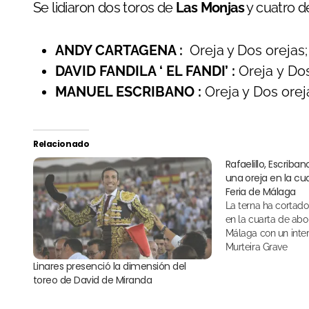
Se lidiaron dos toros de
Las Monjas
y cuatro 
ANDY CARTAGENA :
Oreja y Dos orejas;
DAVID FANDILA ‘ EL FANDI’ :
Oreja y Dos
MANUEL ESCRIBANO :
Oreja y Dos orej
Relacionado
Rafaelillo, Escrib
una oreja en la cu
Feria de Málaga
La terna ha cortado una oreja cada uno
en la cuarta de abo
Málaga con un inter
Murteira Grave
Linares presenció la dimensión del
toreo de David de Miranda