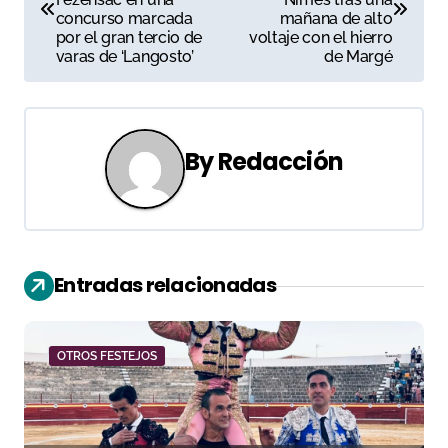
concurso marcada
mañana de alto
v
por el gran tercio de
voltaje con el hierro
varas de ‘Langosto’
de Margé
e
g
a
By
Redacción
c
i
ó
Entradas relacionadas
n
d
OTROS FESTEJOS
e
e