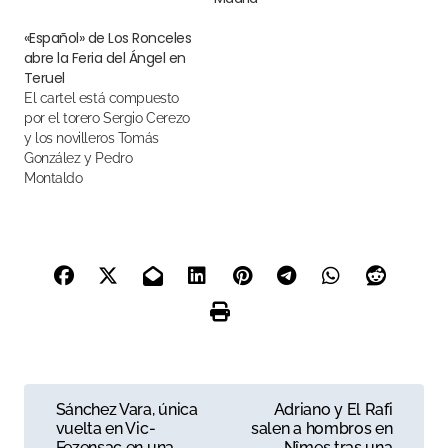
«Español» de Los Ronceles
abre la Feria del Ángel en
Teruel
El cartel está compuesto
por el torero Sergio Cerezo
y los novilleros Tomás
González y Pedro
Montaldo
N
Sánchez Vara, única
Adriano y El Rafi
vuelta en Vic-
salen a hombros en
a
Fezensac en una
Nîmes tras una