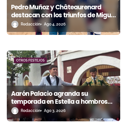
Pedro Muñoz y Châteaurenard
n
destacan con los triunfos de Miguel
t
Andrades e Ismael Martín
Redacción
Ago 4, 2026
r
a
d
OTROS FESTEJOS
a
s
Aarón Palacio agranda su
temporada en Estella a hombros
junto a Guillermo Hermoso
Redacción
Ago 3, 2026