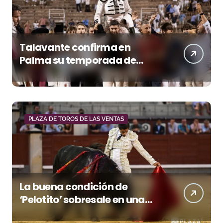
Talavante confirma en
Palma su temporada de
figura y el palco niega el
premio a Roca Rey
PLAZA DE TOROS DE LAS VENTAS
La buena condición de
‘Pelotito’ sobresale en una
noche gris en Las Ventas