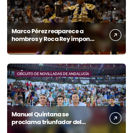
Marco Pérez reaparece a
hombros y Roca Rey impone
su poder en Pontevedra
CIRCUITO DE NOVILLADAS DE ANDALUCÍA
Manuel Quintana se
proclama triunfador del
Circuito de Novilladas de