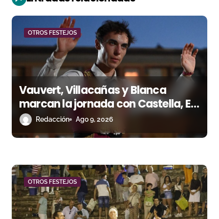
n
d
OTROS FESTEJOS
e
e
n
Vauvert, Villacañas y Blanca
marcan la jornada con Castella, El
t
Rafi y Tomás González como
Redacción
Ago 9, 2026
r
protagonistas
a
d
a
OTROS FESTEJOS
s