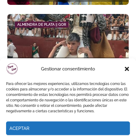
Andalucía tras imponerse en
Málaga
ALMENDRA DE PLATA || GOR
Pedro de la Hermosa sale a
Gestionar consentimiento
hombros en el segundo
festejo de “La Almendra de
Para ofrecer las mejores experiencias, utilizamos tecnologías como las
Plata” de Gor
cookies para almacenar y/o acceder a la información del dispositivo. El
consentimiento de estas tecnologías nos permitirá procesar datos como
el comportamiento de navegación o las identificaciones únicas en este
sitio. No consentir o retirar el consentimiento, puede afectar
negativamente a ciertas características y funciones.
ACEPTAR