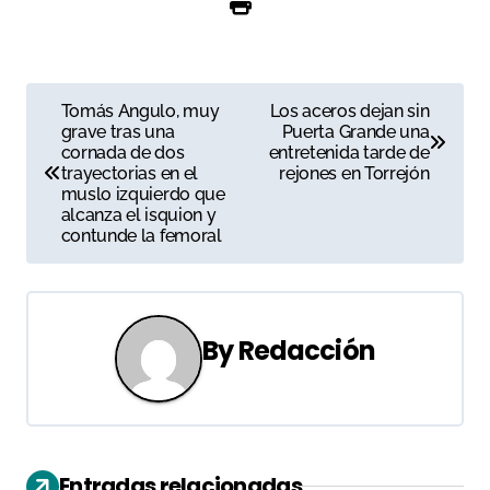
N
Tomás Angulo, muy
Los aceros dejan sin
grave tras una
Puerta Grande una
a
cornada de dos
entretenida tarde de
trayectorias en el
rejones en Torrejón
v
muslo izquierdo que
alcanza el isquion y
e
contunde la femoral
g
a
By
Redacción
c
i
ó
Entradas relacionadas