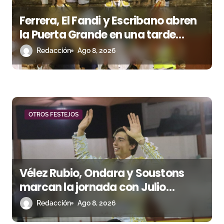
Ferrera, El Fandi y Escribano abren
la Puerta Grande en una tarde
triunfal en Azuaga
Redacción
Ago 8, 2026
OTROS FESTEJOS
Vélez Rubio, Ondara y Soustons
marcan la jornada con Julio
Romero, Andy Cartagena y Hugo
Redacción
Ago 8, 2026
Tarbelli