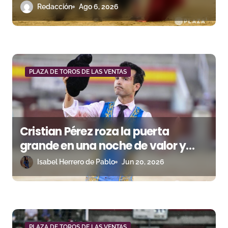
Ventas
Redacción
Ago 6, 2026
t
r
a
d
PLAZA DE TOROS DE LAS VENTAS
a
s
Cristian Pérez roza la puerta
grande en una noche de valor y
entrega
Isabel Herrero de Pablo
Jun 20, 2026
PLAZA DE TOROS DE LAS VENTAS