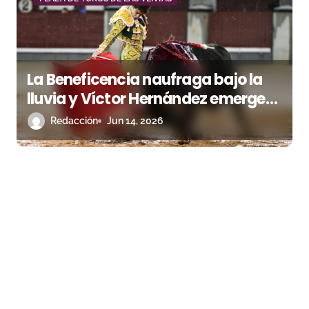
La Beneficencia naufraga bajo la
lluvia y Víctor Hernández emerge
con la verdad del toreo
Redacción
Jun 14, 2026