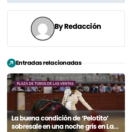
e
g
By
Redacción
a
c
i
Entradas relacionadas
ó
n
PLAZA DE TOROS DE LAS VENTAS
d
e
e
La buena condición de ‘Pelotito’
n
sobresale en una noche gris en Las