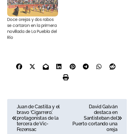
Doce orejas y dos rabos
se cortaron en la primera
novillada de La Puebla del
Río
N
Juan de Castilla y el
David Galván
bravo ‘Cigarrero’,
destaca en
a
protagonistas de la
Santisteban del
tercera de Vic-
Puerto cortando una
v
Fezensac
oreja