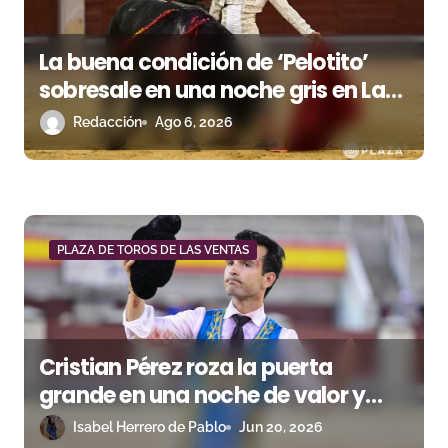
e
La buena condición de ‘Pelotito’
n
sobresale en una noche gris en Las
t
Ventas
Redacción
Ago 6, 2026
r
a
d
PLAZA DE TOROS DE LAS VENTAS
a
s
Cristian Pérez roza la puerta
grande en una noche de valor y
entrega
Isabel Herrero de Pablo
Jun 20, 2026