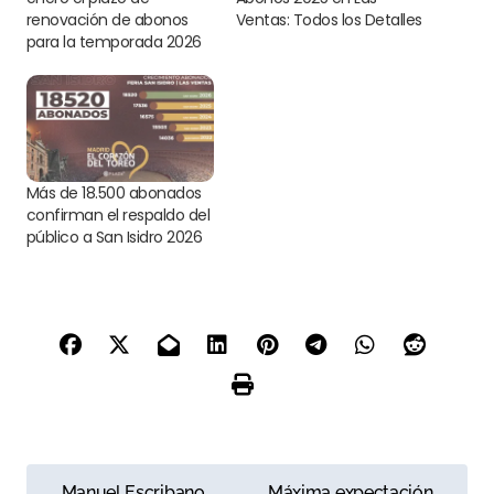
renovación de abonos
Ventas: Todos los Detalles
para la temporada 2026
Más de 18.500 abonados
confirman el respaldo del
público a San Isidro 2026
N
Manuel Escribano,
Máxima expectación