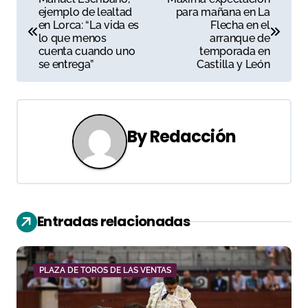
ejemplo de lealtad
para mañana en La
a
en Lorca: “La vida es
Flecha en el
lo que menos
arranque de
v
cuenta cuando uno
temporada en
se entrega”
Castilla y León
e
g
a
By
Redacción
c
i
ó
Entradas relacionadas
n
d
PLAZA DE TOROS DE LAS VENTAS
e