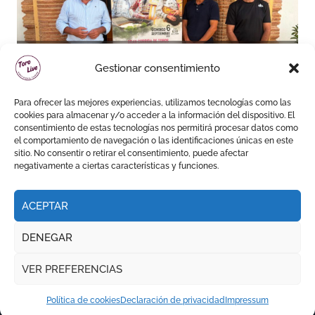
Villaluenga arma un cartel de
Gestionar consentimiento
plaza grande en uno de los
cosos más singulares de
Para ofrecer las mejores experiencias, utilizamos tecnologías como las
España
cookies para almacenar y/o acceder a la información del dispositivo. El
consentimiento de estas tecnologías nos permitirá procesar datos como
el comportamiento de navegación o las identificaciones únicas en este
sitio. No consentir o retirar el consentimiento, puede afectar
negativamente a ciertas características y funciones.
ACEPTAR
DENEGAR
VER PREFERENCIAS
Política de cookies
Declaración de privacidad
Impressum