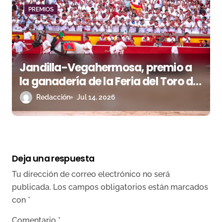
PREMIOS
Jandilla-Vegahermosa, premio a
la ganadería de la Feria del Toro de
Pamplona
Redacción
Jul 14, 2026
Deja una respuesta
Tu dirección de correo electrónico no será
publicada.
Los campos obligatorios están marcados
con
*
Comentario
*