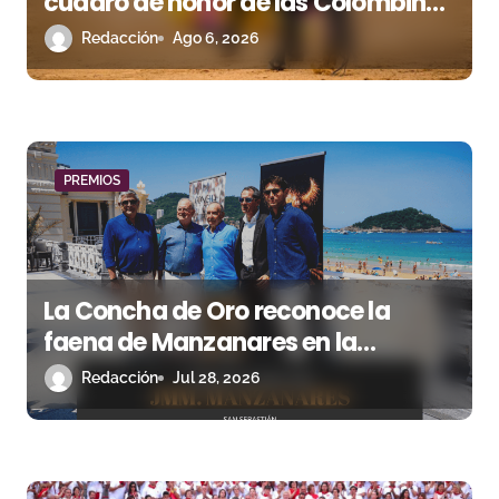
cuadro de honor de las Colombinas
t
2026
Redacción
Ago 6, 2026
r
a
d
PREMIOS
a
s
La Concha de Oro reconoce la
faena de Manzanares en la
Semana Grande 2025
Redacción
Jul 28, 2026