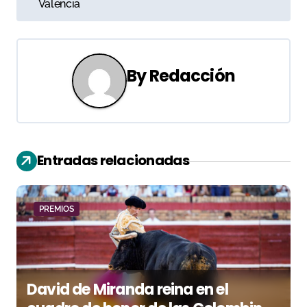
Valencia
e
g
a
By
Redacción
c
i
ó
Entradas relacionadas
n
d
PREMIOS
e
e
David de Miranda reina en el
n