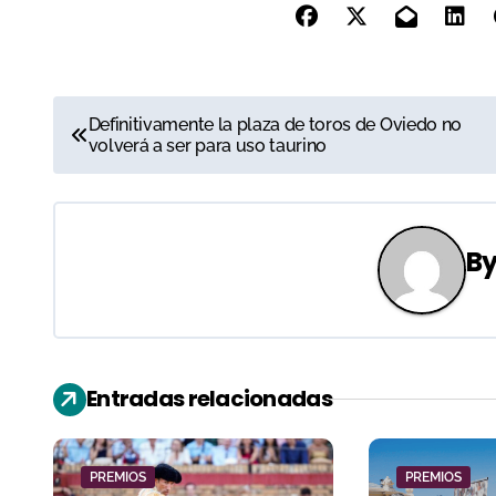
N
Definitivamente la plaza de toros de Oviedo no
volverá a ser para uso taurino
a
v
e
B
g
a
c
Entradas relacionadas
i
ó
PREMIOS
PREMIOS