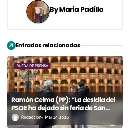
a
By
Maria Padillo
c
i
ó
Entradas relacionadas
n
d
RUEDA DE PRENSA
e
e
Ramón Celma (PP): “La desidia del
n
PSOE ha dejado sin feria de San
t
Jorge a Zaragoza y pone en riesgo
Redacción
Mar 19, 2026
el futuro de La Misericordia”
r