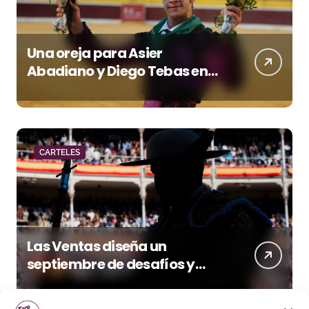
Una oreja para Asier
Abadiano y Diego Tebas en
una apertura de la Albahaca
marcada por el buen juego
de Los Maños
CARTELES
Las Ventas diseña un
septiembre de desafíos y
variedad ganadera