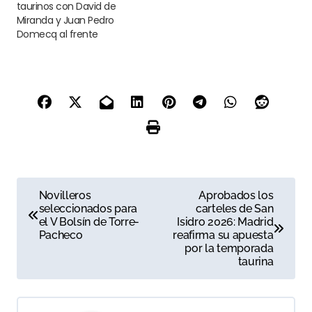
taurinos con David de
Miranda y Juan Pedro
Domecq al frente
N
Novilleros
Aprobados los
seleccionados para
carteles de San
a
el V Bolsín de Torre-
Isidro 2026: Madrid
Pacheco
reafirma su apuesta
v
por la temporada
taurina
e
g