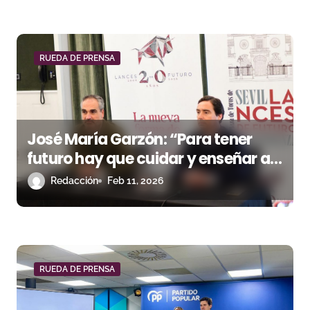
a
d
RUEDA DE PRENSA
a
s
José María Garzón: “Para tener
futuro hay que cuidar y enseñar al
abonado”
Redacción
Feb 11, 2026
RUEDA DE PRENSA