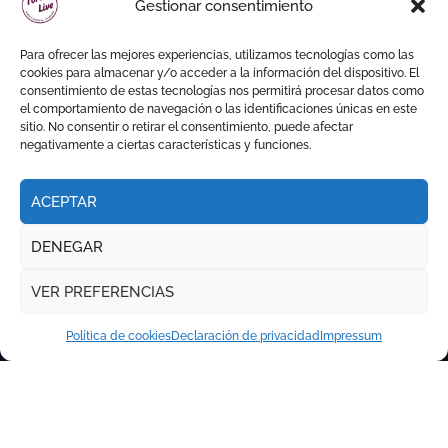
Gestionar consentimiento
Para ofrecer las mejores experiencias, utilizamos tecnologías como las
cookies para almacenar y/o acceder a la información del dispositivo. El
consentimiento de estas tecnologías nos permitirá procesar datos como
el comportamiento de navegación o las identificaciones únicas en este
sitio. No consentir o retirar el consentimiento, puede afectar
negativamente a ciertas características y funciones.
ACEPTAR
DENEGAR
VER PREFERENCIAS
Política de cookies
Declaración de privacidad
Impressum
Copyright © Todos los derechos reservados
|
Newspaperup
por
Themeansar
.
RITMO TAURINO
ECO DE LA LIDIA
VOCES DEL RUEDO