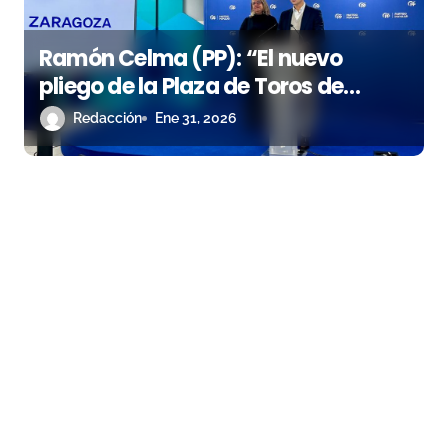
Ramón Celma (PP): “El nuevo
pliego de la Plaza de Toros de
Zaragoza condena a La
Redacción
Ene 31, 2026
Misericordia a la mediocridad”