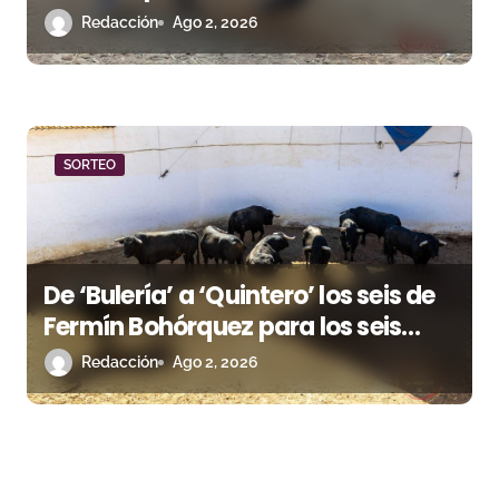
Puerto de Santa María
Redacción
Ago 2, 2026
SORTEO
De ‘Bulería’ a ‘Quintero’ los seis de
Fermín Bohórquez para los seis
rejoneadores esta tarde en Huelva
Redacción
Ago 2, 2026