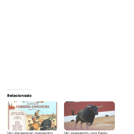
Relacionado
Vic-Fezensac presenta
Vic presenta una Feria