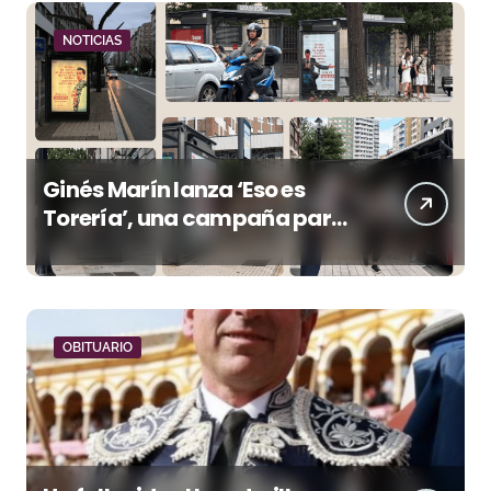
NOTICIAS
Ginés Marín lanza ‘Eso es
Torería’, una campaña para
reivindicar los valores del
toreo más allá del ruedo
OBITUARIO