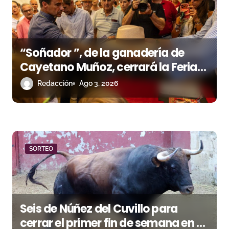
d
e
e
“Soñador ”, de la ganadería de
n
Cayetano Muñoz, cerrará la Feria
de las Colombinas 2026
Redacción
Ago 3, 2026
t
r
a
d
SORTEO
a
s
Seis de Núñez del Cuvillo para
cerrar el primer fin de semana en El