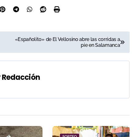
«Españolito» de El Vellosino abre las corridas a
pie en Salamanca
y
Redacción
SORTEO