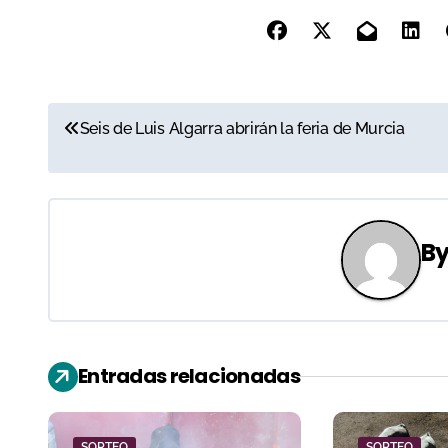
N
Seis de Luis Algarra abrirán la feria de Murcia
a
v
e
B
g
a
c
Entradas relacionadas
i
SORTEO
SORTEO