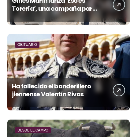
Ginés Marín lanza ‘Eso es
Torería’, una campaña para
reivindicar los valores del
toreo más allá del ruedo
OBITUARIO
Ha fallecido el banderillero
jiennense Valentín Rivas
DESDE EL CAMPO