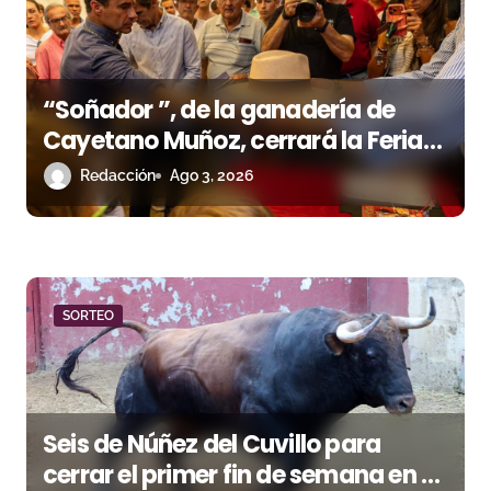
e
e
n
“Soñador ”, de la ganadería de
Cayetano Muñoz, cerrará la Feria
t
de las Colombinas 2026
Redacción
Ago 3, 2026
r
a
d
a
SORTEO
s
Seis de Núñez del Cuvillo para
cerrar el primer fin de semana en El