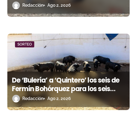
Puerto de Santa María
Redacción
Ago 2, 2026
SORTEO
De ‘Bulería’ a ‘Quintero’ los seis de
Fermín Bohórquez para los seis
rejoneadores esta tarde en Huelva
Redacción
Ago 2, 2026