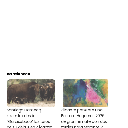
Relacionado
Santiago Domecq
Alicante presenta una
muestra desde
Feria de Hogueras 2026
“Garcisobaco” los toros
de gran remate con dos
de su debut en Alicante:
tardes para Morante y