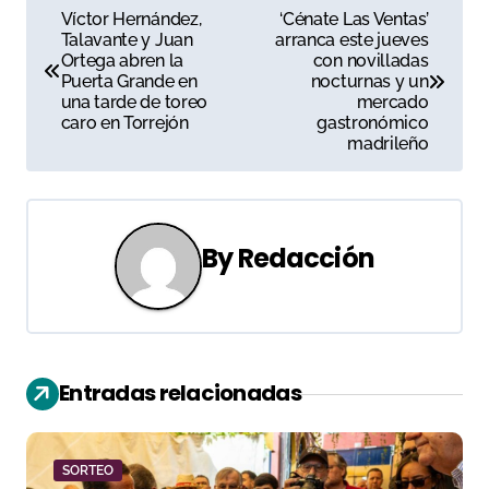
N
Víctor Hernández,
‘Cénate Las Ventas’
Talavante y Juan
arranca este jueves
a
Ortega abren la
con novilladas
Puerta Grande en
nocturnas y un
v
una tarde de toreo
mercado
caro en Torrejón
gastronómico
e
madrileño
g
a
By
Redacción
c
i
ó
Entradas relacionadas
n
d
SORTEO