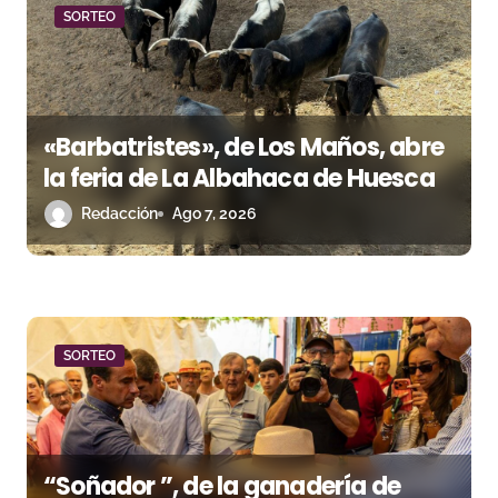
d
SORTEO
a
s
«Barbatristes», de Los Maños, abre
la feria de La Albahaca de Huesca
Redacción
Ago 7, 2026
SORTEO
“Soñador ”, de la ganadería de