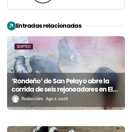
c
i
ó
Entradas relacionadas
n
d
SORTEO
e
e
‘Rondeño’ de San Pelayo abre la
n
corrida de seis rejoneadores en El
t
Puerto de Santa María esta noche
Redacción
Ago 7, 2026
r
a