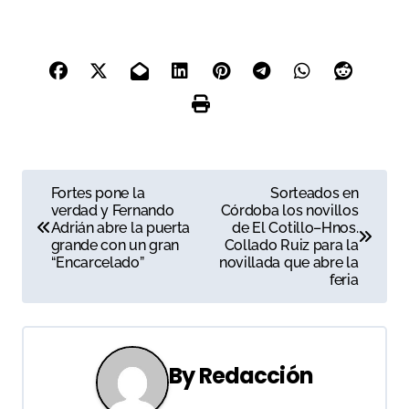
N
Fortes pone la
Sorteados en
verdad y Fernando
Córdoba los novillos
a
Adrián abre la puerta
de El Cotillo–Hnos.
grande con un gran
Collado Ruiz para la
v
“Encarcelado”
novillada que abre la
feria
e
g
a
By
Redacción