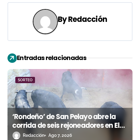
g
By
Redacción
a
c
i
Entradas relacionadas
ó
n
SORTEO
d
e
e
‘Rondeño’ de San Pelayo abre la
n
corrida de seis rejoneadores en El
Puerto de Santa María esta noche
Redacción
Ago 7, 2026