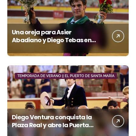
Una oreja para Asier
Abadiano y Diego Tebas en
una apertura de la Albahaca
marcada por el buen juego
de Los Maños
TEMPORADA DE VERANO || EL PUERTO DE SANTA MARÍA
Diego Ventura conquista la
Plaza Real y abre la Puerta
Grande en El Puerto