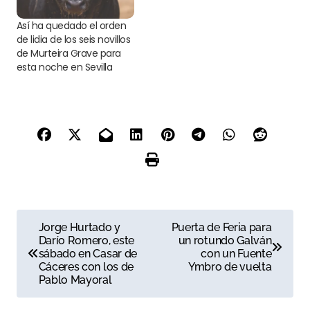
Así ha quedado el orden
de lidia de los seis novillos
de Murteira Grave para
esta noche en Sevilla
N
Jorge Hurtado y
Puerta de Feria para
Darío Romero, este
un rotundo Galván
a
sábado en Casar de
con un Fuente
Cáceres con los de
Ymbro de vuelta
v
Pablo Mayoral
e