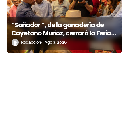
“Soñador ”, de la ganadería de
Cayetano Muñoz, cerrará la Feria
de las Colombinas 2026
Redacción
Ago 3, 2026