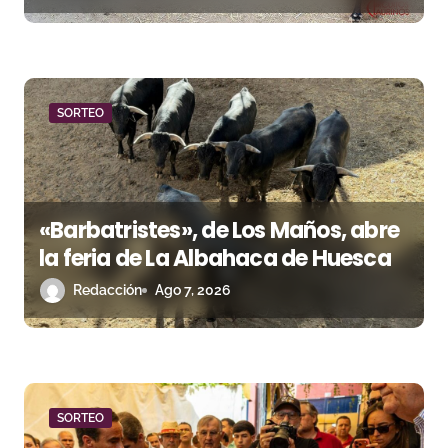
t
r
a
d
SORTEO
a
s
«Barbatristes», de Los Maños, abre
la feria de La Albahaca de Huesca
Redacción
Ago 7, 2026
SORTEO