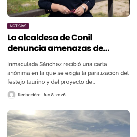
NOTICIAS
La alcaldesa de Conil
denuncia amenazas de
muerte para suspender la
Inmaculada Sánchez recibió una carta
novillada de El Colorado
anónima en la que se exigía la paralización del
festejo taurino y del proyecto de…
Redacción
Jun 8, 2026