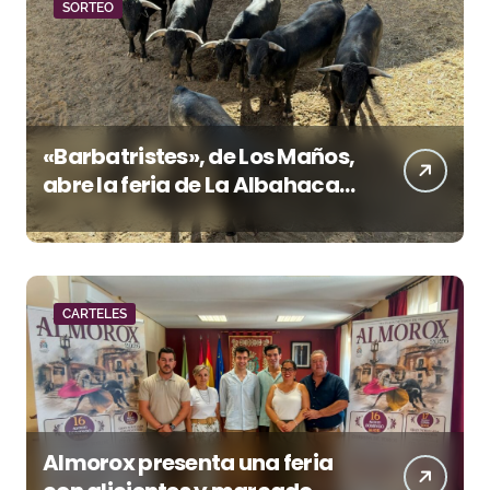
SORTEO
«Barbatristes», de Los Maños,
abre la feria de La Albahaca
de Huesca
CARTELES
Almorox presenta una feria