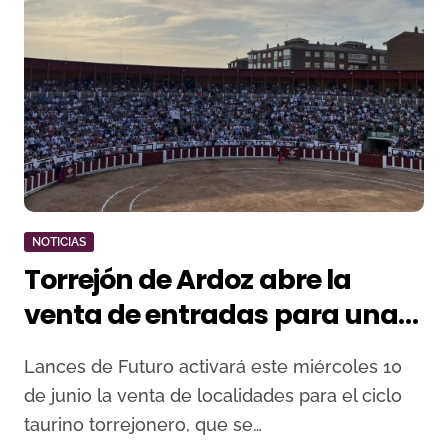
NOTICIAS
Torrejón de Ardoz abre la
venta de entradas para una
feria con Talavante, Perera,
Lances de Futuro activará este miércoles 10
Ortega y David de Miranda
de junio la venta de localidades para el ciclo
taurino torrejonero, que se…