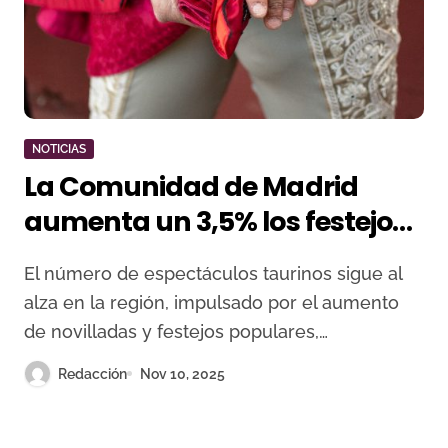
NOTICIAS
La Comunidad de Madrid
aumenta un 3,5% los festejos
taurinos en 2025 y consolida
El número de espectáculos taurinos sigue al
su crecimiento tras la
alza en la región, impulsado por el aumento
pandemia
de novilladas y festejos populares,…
Redacción
Nov 10, 2025