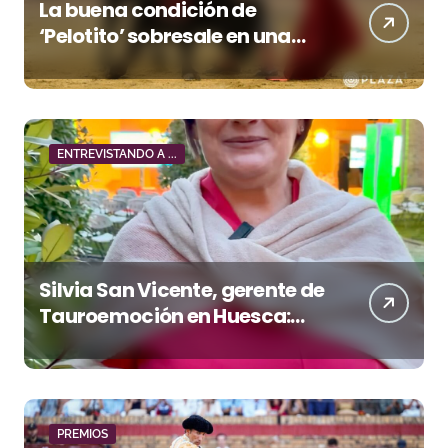
La buena condición de
‘Pelotito’ sobresale en una
noche gris en Las Ventas
ENTREVISTANDO A ...
Silvia San Vicente, gerente de
Tauroemoción en Huesca:
«Todas las figuras del toreo
quieren venir a esta feria»
PREMIOS