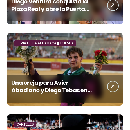
Diego Ventura conquista la
Plaza Real y abre la Puerta
Grande en El Puerto
FERIA DE LA ALBAHACA || HUESCA
Una oreja para Asier
Abadiano y Diego Tebas en
una apertura de la Albahaca
marcada por el buen juego
de Los Maños
CARTELES