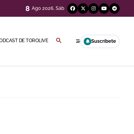
8
Ago 2026, Sáb
Buscar:
PODCAST DE TOROLIVE
Suscríbete
BOTÓN DE BÚSQUEDA
a por el buen juego de Los Maños
esca