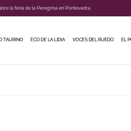
bre la feria de la Peregrina en Pontevedra
llaseca el sueño de vestirse de luces ante los suyos
bella y sale reforzado junto a Manzanares y Morante
O TAURINO
ECO DE LA LIDIA
VOCES DEL RUEDO
EL 
a Plaza Real y abre la Puerta Grande en El Puerto
ca en una noche marcada por la dureza de Monteviejo
diano y Diego Tebas en una apertura de la Albahaca marcad
 Mir sobre el buen juego de Los Maños en el arranque de Hu
tiembre de desafíos y variedad ganadera
e a ganar terreno tras su paso por Madrid
bre la tercera tarde de Morante en la temporada portuense