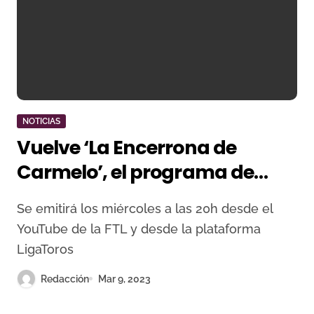
NOTICIAS
Vuelve ‘La Encerrona de
Carmelo’, el programa de
tertulia taurina de la
Se emitirá los miércoles a las 20h desde el
Fundación Toro de Lidia
YouTube de la FTL y desde la plataforma
LigaToros
Redacción
Mar 9, 2023