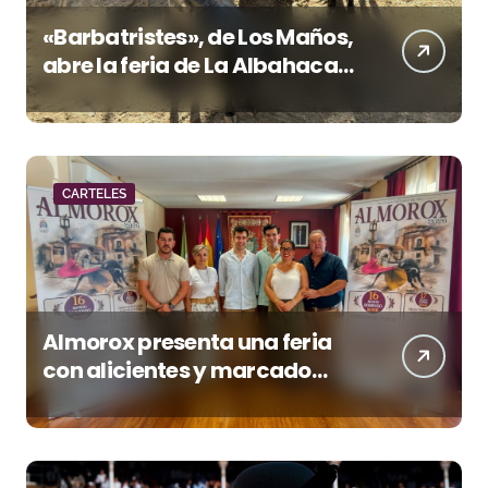
«Barbatristes», de Los Maños,
abre la feria de La Albahaca
de Huesca
CARTELES
Almorox presenta una feria
con alicientes y marcado
acento torista