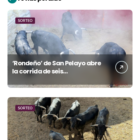
SORTEO
‘Rondeño’ de San Pelayo abre
la corrida de seis
rejoneadores en El Puerto de
Santa María esta noche
SORTEO