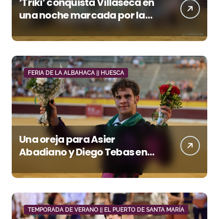
‘Triki’ conquista Villaseca en
una noche marcada por la
dureza de Monteviejo
FERIA DE LA ALBAHACA || HUESCA
Una oreja para Asier
Abadiano y Diego Tebas en
una apertura de la Albahaca
marcada por el buen juego
de Los Maños
TEMPORADA DE VERANO || EL PUERTO DE SANTA MARÍA