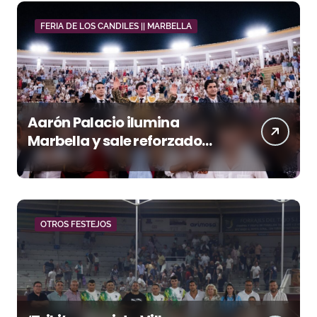
FERIA DE LOS CANDILES || MARBELLA
Aarón Palacio ilumina
Marbella y sale reforzado
junto a Manzanares y
Morante
OTROS FESTEJOS