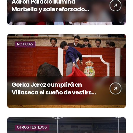
Aarón Palacio ilumina
Marbella y sale reforzado
junto a Manzanares y
Morante
NOTICIAS
Gorka Jerez cumplirá en
Villaseca el sueño de vestirse
de luces ante los suyos
OTROS FESTEJOS