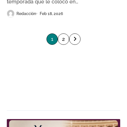
temporada que le colocó en…
Redacción
Feb 18, 2026
P
1
2
a
g
i
n
a
c
i