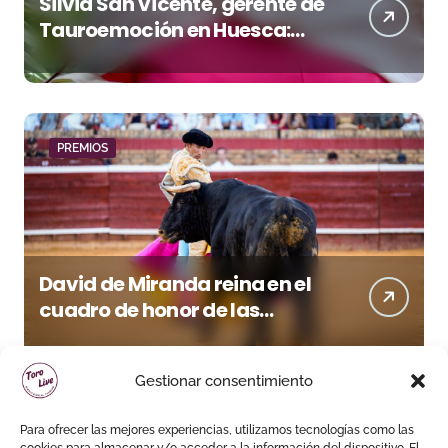
Silvia San Vicente, gerente de
Tauroemoción en Huesca:
«Todas las figuras del toreo
quieren venir a esta feria»
PREMIOS
David de Miranda reina en el
cuadro de honor de las
Colombinas 2026
Gestionar consentimiento
Para ofrecer las mejores experiencias, utilizamos tecnologías como las