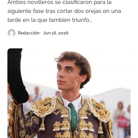
Ambos novilleros se clasificaron para la
“Maestro Curro Fuentes”
siguiente fase tras cortar dos orejas en una
tarde en la que también triunfó…
Redacción
Jun 16, 2026