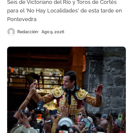
Seis de Victoriano del Río y Toros de Cortés
tarde en Pontevedra
para el 'No Hay Localidades' de esta tarde en
Pontevedra
Redacción
Ago 9, 2026