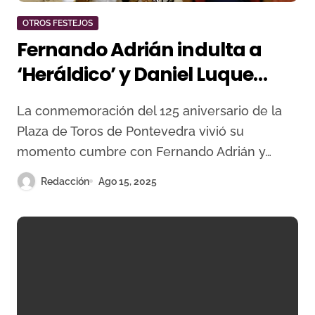
OTROS FESTEJOS
Fernando Adrián indulta a
‘Heráldico’ y Daniel Luque
desoreja en la extraordinaria
La conmemoración del 125 aniversario de la
corrida de Victorino Martín en
Plaza de Toros de Pontevedra vivió su
Pontevedra
momento cumbre con Fernando Adrián y…
Redacción
Ago 15, 2025