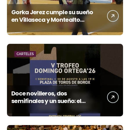
Gorka Jerez cumple su sueño
en Villaseca y Montealto
firma una tarde para el
recuerdo
CARTELES
Doce novilleros, dos
semifinales y un sueño: el
Domingo Ortega entra en su
fase decisiva