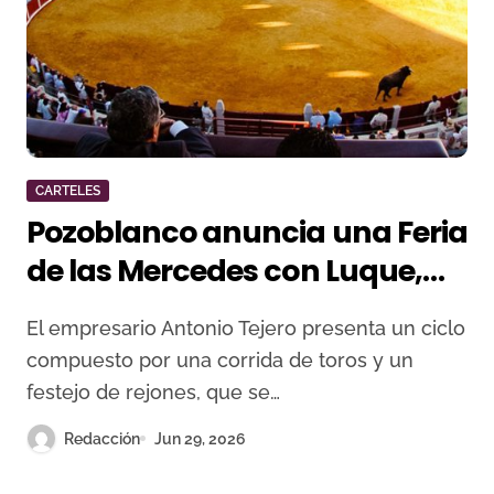
CARTELES
Pozoblanco anuncia una Feria
de las Mercedes con Luque,
Borja Jiménez, David de
El empresario Antonio Tejero presenta un ciclo
Miranda y una corrida de
compuesto por una corrida de toros y un
rejones
festejo de rejones, que se…
Redacción
Jun 29, 2026