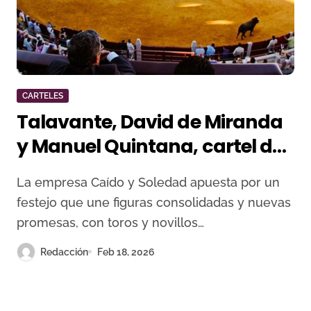
CARTELES
Talavante, David de Miranda
y Manuel Quintana, cartel de
renovación y futuro el Sábado
La empresa Caído y Soledad apuesta por un
de Pasión en Pozoblanco
festejo que une figuras consolidadas y nuevas
promesas, con toros y novillos…
Redacción
Feb 18, 2026