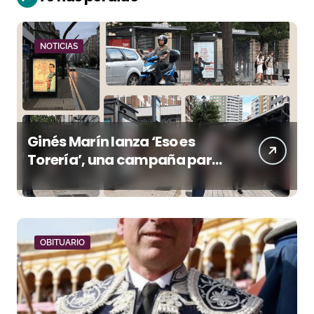
NOTICIAS
Ginés Marín lanza ‘Eso es
Torería’, una campaña para
reivindicar los valores del
toreo más allá del ruedo
OBITUARIO