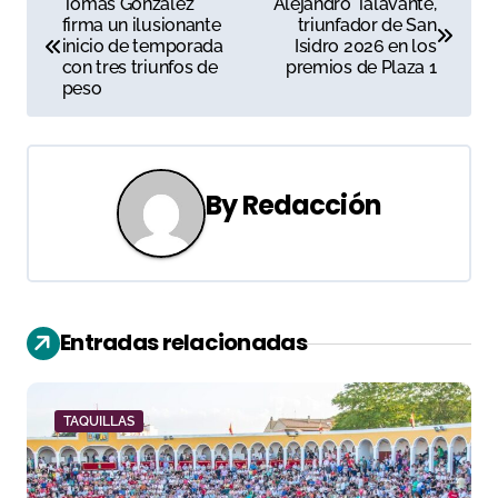
Tomás González
Alejandro Talavante,
firma un ilusionante
triunfador de San
a
inicio de temporada
Isidro 2026 en los
con tres triunfos de
premios de Plaza 1
v
peso
e
g
By
Redacción
a
c
i
Entradas relacionadas
ó
n
TAQUILLAS
d