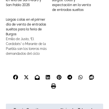
la Feria de San Pedro y
Burgos: colas y
San Pablo 2026
expectación en la venta
de entradas sueltas
Largas colas en el primer
día de venta de entradas
sueltas para la feria de
Burgos
Emilio de Justo, “El
Cordobés” o Morante de la
Puebla son los toreros más
demandados del ciclo
N