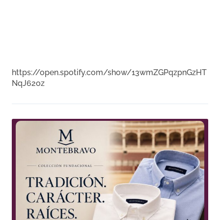
https://open.spotify.com/show/13wmZGPqzpnGzHT
NqJ62oz