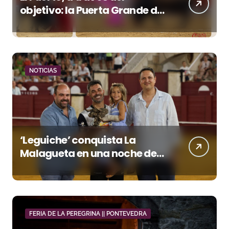
objetivo: la Puerta Grande de
Crespo y el aroma de
Morante
NOTICIAS
‘Leguiche’ conquista La
Malagueta en una noche de
recortes, emoción y gran
ambiente
FERIA DE LA PEREGRINA || PONTEVEDRA