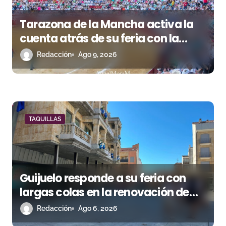
e
e
Tarazona de la Mancha activa la
n
cuenta atrás de su feria con la
renovación de abonos
Redacción
Ago 9, 2026
t
r
a
d
TAQUILLAS
a
s
Guijuelo responde a su feria con
largas colas en la renovación de
abonos
Redacción
Ago 6, 2026