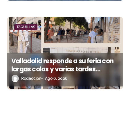
TAQUILLAS
Valladolid responde a su feria con
largas colas y varias tardes
camino del lleno
Redacción
Ago 6, 2026