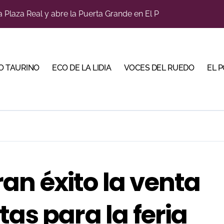
diano y Diego Tebas en una apertura de la Albahaca marcad
tiembre de desafíos y variedad ganadera
a con alicientes y marcado acento torista
O TAURINO
ECO DE LA LIDIA
VOCES DEL RUEDO
EL 
bre la corrida de seis rejoneadores en El Puerto de Santa Ma
ños, abre la feria de La Albahaca de Huesca
 apuesta por los jóvenes con entradas desde un euro
ma su temporada de figura y el palco niega el premio a Roc
n el cuadro de honor de las Colombinas 2026
an éxito la venta
bella y sale reforzado junto a Manzanares y Morante
as para la feria