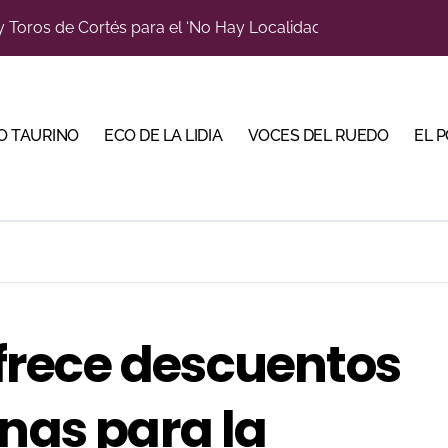
la venta física para una de sus grandes citas del verano
u sitio con una gran faena y dos orejas
bjetivo: la Puerta Grande de Crespo y el aroma de Morante
O TAURINO
ECO DE LA LIDIA
VOCES DEL RUEDO
EL 
do en Pontevedra con tres orejas y una Puerta Grande de p
Malagueta en una noche de recortes, emoción y gran ambient
ano abren la Puerta Grande en una tarde triunfal en Azuaga
iva la cuenta atrás de su feria con la renovación de abonos
ombros en el primer festejo de “La Almendra de Plata” de la F
frece descuentos
García Jiménez cerrará la temporada de El Puerto
inas para la