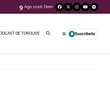
9
Ago 2026, Dom
Buscar:
PODCAST DE TOROLIVE
Suscríbete
eso
BOTÓN DE BÚSQUEDA
e
eria de Gor