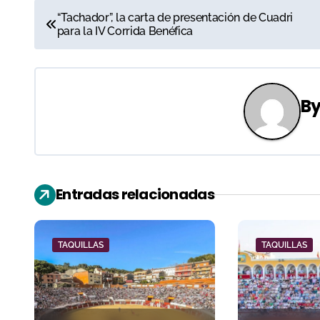
N
“Tachador”, la carta de presentación de Cuadri
para la IV Corrida Benéfica
a
v
e
B
g
a
c
Entradas relacionadas
i
ó
TAQUILLAS
TAQUILLAS
n
d