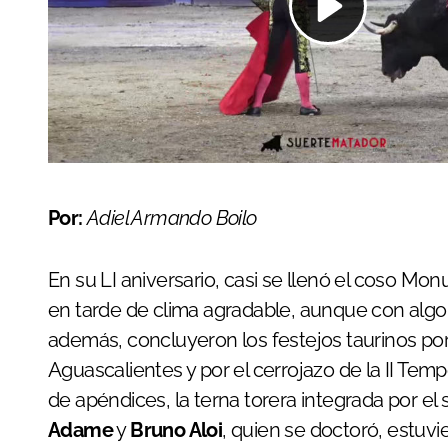
Por:
Adiel Armando Boilo
En su LI aniversario, casi se llenó el coso M
en tarde de clima agradable, aunque con algo de
además, concluyeron los festejos taurinos por
Aguascalientes y por el cerrojazo de la II Te
de apéndices, la terna torera integrada por e
Adame
y
Bruno Aloi
, quien se doctoró, estuvi