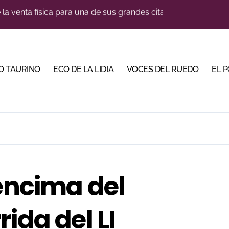
u sitio con una gran faena y dos orejas
bjetivo: la Puerta Grande de Crespo y el aroma de Morante
do en Pontevedra con tres orejas y una Puerta Grande de p
O TAURINO
ECO DE LA LIDIA
VOCES DEL RUEDO
EL 
Malagueta en una noche de recortes, emoción y gran ambient
iva la cuenta atrás de su feria con la renovación de abonos
ano abren la Puerta Grande en una tarde triunfal en Azuaga
ombros en el primer festejo de “La Almendra de Plata” de la F
ustons marcan la jornada con Julio Romero, Andy Cartagena 
 encima del
García Jiménez cerrará la temporada de El Puerto
ida del LI