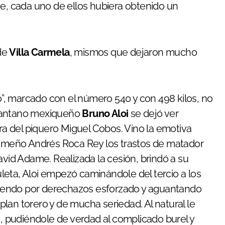
ue, cada uno de ellos hubiera obtenido un
 de
Villa Carmela
, mismos que dejaron mucho
io”, marcado con el número 540 y con 498 kilos, no
ricantano mexiqueño
Bruno Aloi
se dejó ver
 del piquero Miguel Cobos. Vino la emotiva
 limeño Andrés Roca Rey los trastos de matador
avid Adame. Realizada la cesión, brindó a su
leta, Aloi empezó caminándole del tercio a los
iguiendo por derechazos esforzado y aguantando
 plan torero y de mucha seriedad. Al natural le
o, pudiéndole de verdad al complicado burel y