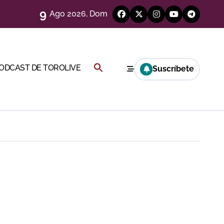
9
Ago 2026, Dom
eso
Buscar:
PODCAST DE TOROLIVE
Suscríbete
e
BOTÓN DE BÚSQUEDA
eria de Gor
y Hugo Tarbelli