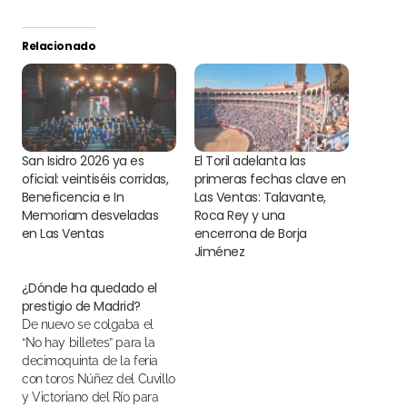
Relacionado
San Isidro 2026 ya es
El Toril adelanta las
oficial: veintiséis corridas,
primeras fechas clave en
Beneficencia e In
Las Ventas: Talavante,
Memoriam desveladas
Roca Rey y una
en Las Ventas
encerrona de Borja
Jiménez
¿Dónde ha quedado el
prestigio de Madrid?
De nuevo se colgaba el
“No hay billetes” para la
decimoquinta de la feria
con toros Núñez del Cuvillo
y Victoriano del Río para