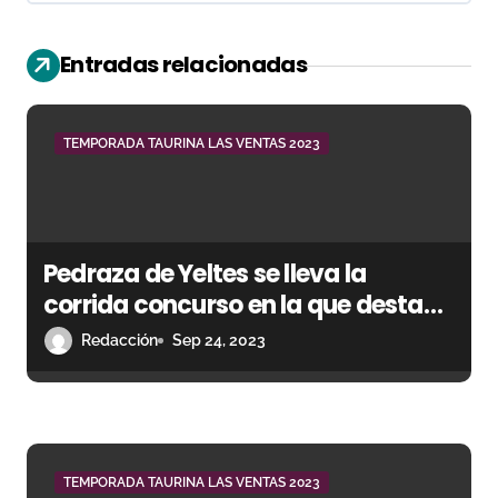
c
i
Entradas relacionadas
ó
n
TEMPORADA TAURINA LAS VENTAS 2023
d
e
Pedraza de Yeltes se lleva la
e
corrida concurso en la que destaca
n
Gómez del Pilar
Redacción
Sep 24, 2023
t
r
a
TEMPORADA TAURINA LAS VENTAS 2023