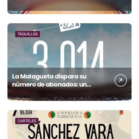
San Mateo de máxima
categoría
TAQUILLAS
La Malagueta dispara su
número de abonados: un
32,3% más en el año del 150
aniversario
CARTELES