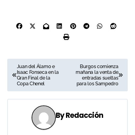
Miguel Ángel Perera,
Alejandro Talavante y
Gines Marín.
N
Juan del Álamo e
Burgos comienza
Isaac Fonseca en la
mañana la venta de
a
Gran Final de la
entradas sueltas
Copa Chenel
para los Sampedro
v
e
g
By
Redacción
a