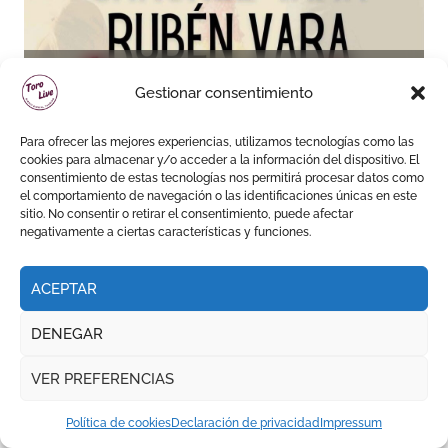
Sánchez Vara y Rubén Vara,
Gestionar consentimiento
padre e hijo, juntos por
primera vez en su pueblo
Para ofrecer las mejores experiencias, utilizamos tecnologías como las
cookies para almacenar y/o acceder a la información del dispositivo. El
consentimiento de estas tecnologías nos permitirá procesar datos como
el comportamiento de navegación o las identificaciones únicas en este
sitio. No consentir o retirar el consentimiento, puede afectar
TEMPORADA DE VERANO || EL PUERTO DE SANTA MARÍA
negativamente a ciertas características y funciones.
ACEPTAR
DENEGAR
David de Miranda sale a
VER PREFERENCIAS
hombros y Borja Jiménez
firma la faena de mayor
Política de cookies
Declaración de privacidad
Impressum
impacto en El Puerto