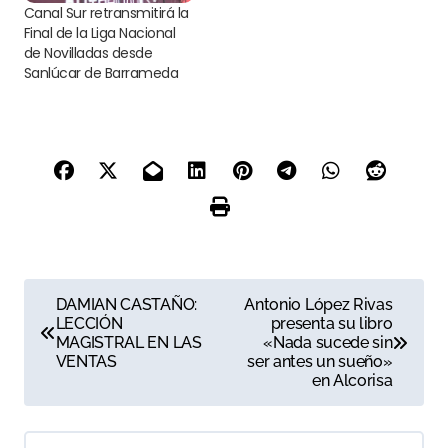
Canal Sur retransmitirá la
Final de la Liga Nacional
de Novilladas desde
Sanlúcar de Barrameda
N
DAMIAN CASTAÑO:
Antonio López Rivas
LECCIÓN
presenta su libro
a
MAGISTRAL EN LAS
«Nada sucede sin
VENTAS
ser antes un sueño»
v
en Alcorisa
e