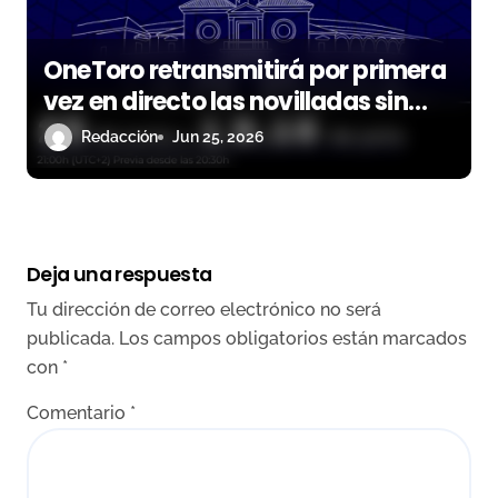
OneToro retransmitirá por primera
vez en directo las novilladas sin
picadores de la Maestranza
Redacción
Jun 25, 2026
Deja una respuesta
Tu dirección de correo electrónico no será
publicada.
Los campos obligatorios están marcados
con
*
Comentario
*