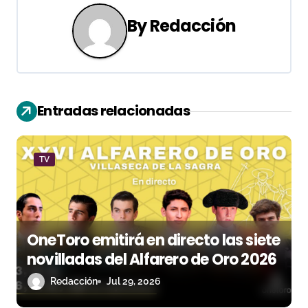
g
By
Redacción
a
c
i
Entradas relacionadas
ó
n
TV
d
e
e
OneToro emitirá en directo las siete
n
novilladas del Alfarero de Oro 2026
Redacción
Jul 29, 2026
t