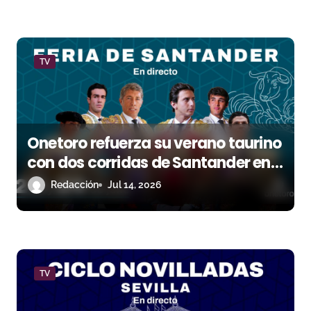
r
a
d
TV
a
s
Onetoro refuerza su verano taurino
con dos corridas de Santander en
directo
Redacción
Jul 14, 2026
TV