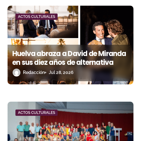
n
d
ACTOS CULTURALES
e
e
n
Huelva abraza a David de Miranda
en sus diez años de alternativa
t
Redacción
Jul 28, 2026
r
a
d
a
ACTOS CULTURALES
s