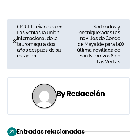
N
CICULT reivindica en
Sorteados y
Las Ventas la unión
enchiquerados los
a
internacional de la
novillos de Conde
tauromaquia dos
de Mayalde para la
v
años después de su
última novillada de
creación
San Isidro 2026 en
e
Las Ventas
g
a
By
Redacción
c
i
ó
Entradas relacionadas