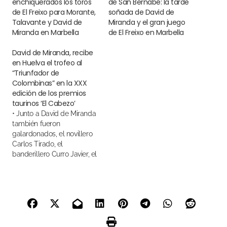
enchiquerados los toros
de San Bernabé: la tarde
de El Freixo para Morante,
soñada de David de
Talavante y David de
Miranda y el gran juego
Miranda en Marbella
de El Freixo en Marbella
David de Miranda, recibe
en Huelva el trofeo al
“Triunfador de
Colombinas” en la XXX
edición de los premios
taurinos ‘El Cabezo’
• Junto a David de Miranda
también fueron
galardonados, el novillero
Carlos Tirado, el
banderillero Curro Javier, el
ganadero Juan Pedro
Domecq y el rejoneador
Diego Ventura.