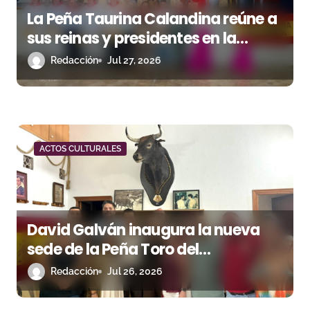
La Peña Taurina Calandina reúne a
sus reinas y presidentes en la
celebración de su 50.º aniversario
Redacción
Jul 27, 2026
ACTOS CULTURALES
David Galván inaugura la nueva
sede de la Peña Toro del
Aguardiente de San Roque
Redacción
Jul 26, 2026