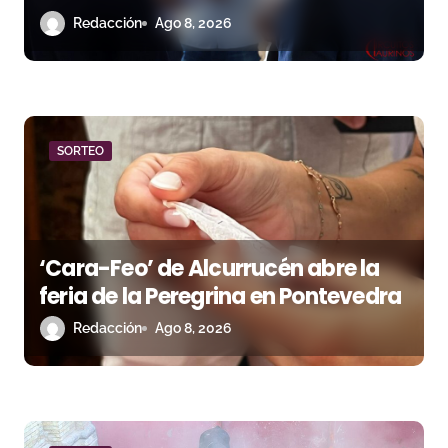
t
temporada portuense
Redacción
Ago 8, 2026
r
a
d
a
SORTEO
s
‘Cara-Feo’ de Alcurrucén abre la
feria de la Peregrina en Pontevedra
Redacción
Ago 8, 2026