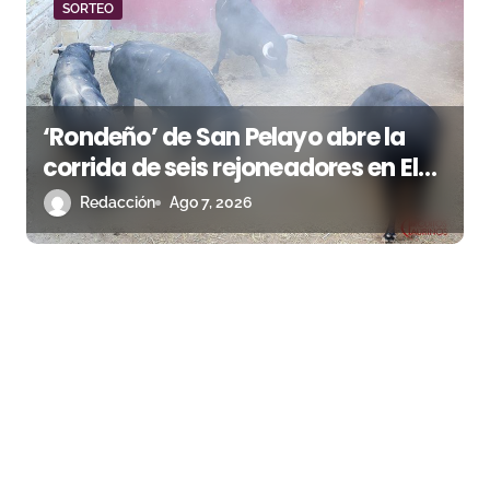
SORTEO
‘Rondeño’ de San Pelayo abre la
corrida de seis rejoneadores en El
Puerto de Santa María esta noche
Redacción
Ago 7, 2026