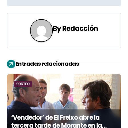
g
a
By
Redacción
c
i
ó
Entradas relacionadas
n
d
SORTEO
e
e
n
‘Vendedor’ de El Freixo abre la
tercera tarde de Morante en la