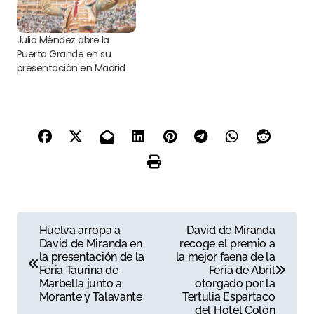
Julio Méndez abre la
Puerta Grande en su
presentación en Madrid
N
Huelva arropa a
David de Miranda
David de Miranda en
recoge el premio a
a
la presentación de la
la mejor faena de la
Feria Taurina de
Feria de Abril
v
Marbella junto a
otorgado por la
Morante y Talavante
Tertulia Espartaco
e
del Hotel Colón