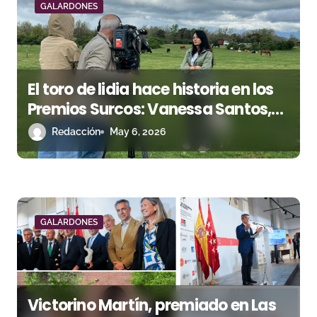
GALARDONES
e
e
n
El toro de lidia hace historia en los
Premios Surcos: Vanessa Santos,
t
primera ganadera de bravo
Redacción
May 6, 2026
r
nominada a los “Óscar del campo”
a
d
a
GALARDONES
s
Victorino Martín, premiado en Las