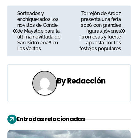
N
Sorteados y
Torrejón de Ardoz
enchiquerados los
presenta una feria
a
novillos de Conde
2026 con grandes
de Mayalde para la
figuras, jóvenes
v
última novillada de
promesas y fuerte
San Isidro 2026 en
apuesta por los
e
Las Ventas
festejos populares
g
a
By
Redacción
c
i
ó
Entradas relacionadas
n
d