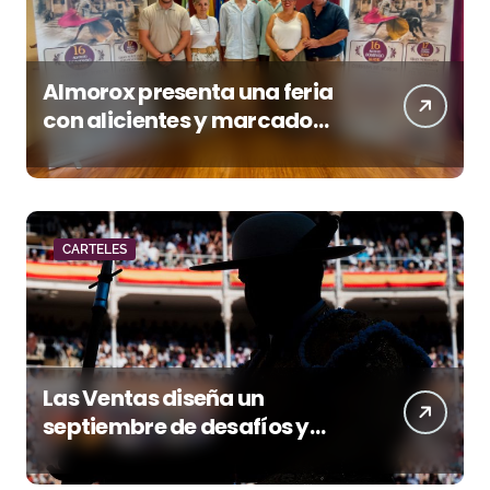
Almorox presenta una feria
con alicientes y marcado
acento torista
CARTELES
Las Ventas diseña un
septiembre de desafíos y
variedad ganadera