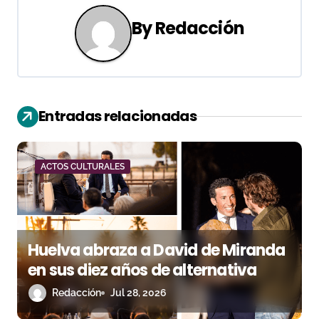
g
By
Redacción
a
c
i
Entradas relacionadas
ó
n
ACTOS CULTURALES
d
e
e
Huelva abraza a David de Miranda
n
en sus diez años de alternativa
Redacción
Jul 28, 2026
t