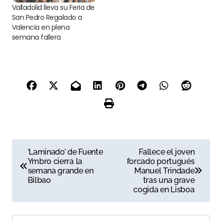
Valladolid lleva su Feria de
San Pedro Regalado a
Valencia en plena
semana fallera
N
‘Laminado’ de Fuente
Fallece el joven
Ymbro cierra la
forcado portugués
a
semana grande en
Manuel Trindade
Bilbao
tras una grave
v
cogida en Lisboa
e