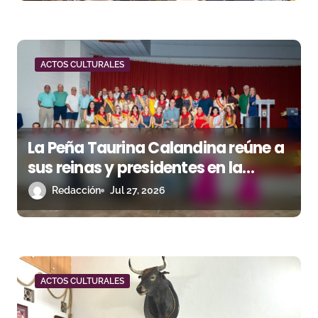
r
a
d
ACTOS CULTURALES
a
s
La Peña Taurina Calandina reúne a
sus reinas y presidentes en la
celebración de su 50.º aniversario
Redacción
Jul 27, 2026
ACTOS CULTURALES