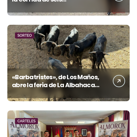
rejoneadores en El Puerto de
Santa María esta noche
SORTEO
«Barbatristes», de Los Maños,
abre la feria de La Albahaca
de Huesca
CARTELES