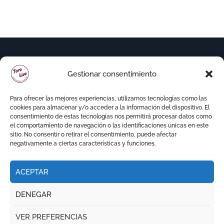
Gestionar consentimiento
Para ofrecer las mejores experiencias, utilizamos tecnologías como las
cookies para almacenar y/o acceder a la información del dispositivo. El
consentimiento de estas tecnologías nos permitirá procesar datos como
el comportamiento de navegación o las identificaciones únicas en este
sitio. No consentir o retirar el consentimiento, puede afectar
negativamente a ciertas características y funciones.
ACEPTAR
Copyright © Todos los derechos reservados
|
DENEGAR
Newspaperup
por
Themeansar
.
VER PREFERENCIAS
RITMO TAURINO
ECO DE LA LIDIA
VOCES DEL RUEDO