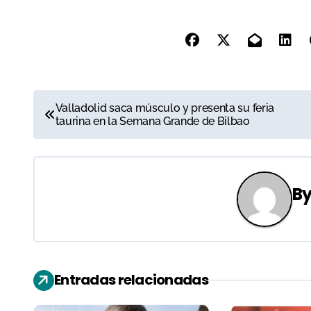
N
Valladolid saca músculo y presenta su feria
taurina en la Semana Grande de Bilbao
a
v
e
B
g
a
c
Entradas relacionadas
i