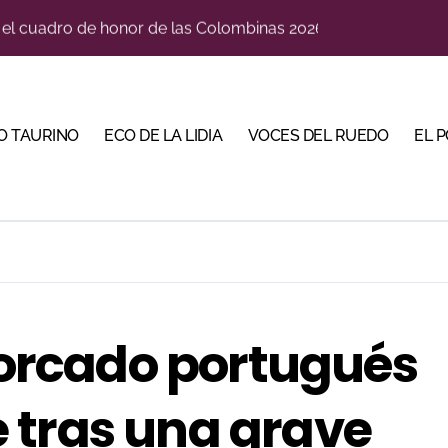
n el cuadro de honor de las Colombinas 2026
e de Tauroemoción en Huesca: «Todas las figuras del toreo qui
orino Martín para su regreso a Huesca trece años después (Im
O TAURINO
ECO DE LA LIDIA
VOCES DEL RUEDO
EL 
blanquiazul con descuentos y una corrida homenaje al Málag
illeros en una feria que vuelve a mirar al futuro
cigrande para Morante y Manzanares en Illumbe (Vídeo e imá
 Almendralejo para impulsar la corrida de la Piedad
, gastronomía y talento de la tierra en La Malagueta
 forcado portugués
ma su temporada de figura y el palco niega el premio a Roc
 tras una grave