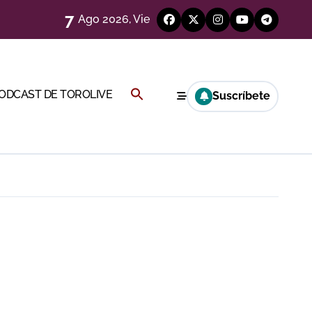
7
Ago 2026, Vie
eren venir a esta feria»
ágenes)
Buscar:
PODCAST DE TOROLIVE
Suscríbete
a CF
BOTÓN DE BÚSQUEDA
genes desde el campo)
a Rey